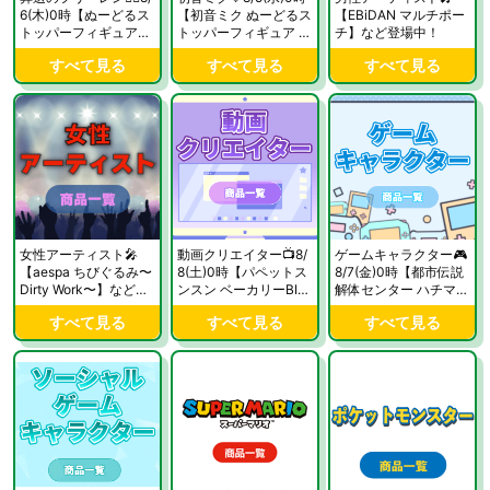
6(木)0時【ぬーどるス
【初音ミク ぬーどるス
【EBiDAN マルチポー
トッパーフィギュア―
トッパーフィギュア Fl
チ】など登場中！
しょぼしょぼなフリー
ower Fairyー桔梗ー】
すべて見る
すべて見る
すべて見る
レン―】など登場予
など登場予定！
定！
女性アーティスト🎤
動画クリエイター📺8/
ゲームキャラクター🎮
【aespa ちびぐるみ〜
8(土)0時【パペットス
8/7(金)0時【都市伝説
Dirty Work〜】など登
ンスン ベーカリーBIG
解体センター ハチマ
場中！
ぬいぐるみ】など登場
ス】など登場予定！
すべて見る
すべて見る
すべて見る
予定！