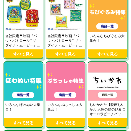
当社限定🌳映画『パ
当社限定🌳映画『パ
いろんなちびぐるみ大
ウ・パトロール™ ザ・
ウ・パトロール™ ザ・
集合！
ダイノ・ムービー』
ダイノ・ムービー』
ナップザック2はこち
超BIGクッションはこ
すべて見る
すべて見る
すべて見る
ら🐾
ちら🐾
いろんなほわぬい大集
いろんなぷちっしゅ大
ちいかわ🐾【映画ちい
合！
集合！
かわ 人魚の島のひみつ
オーロラビーチバッ
グ】など登場中！
すべて見る
すべて見る
すべて見る