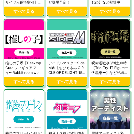
サイヤ人孫悟空-Ⅱ】な
ど登場予定！
じめ】など登場中！
ど登場中！
すべて見る
すべて見る
すべて見る
推しの子🌟【Desktop
アイドルマスターSide
呪術廻戦🩸8/8(土)0時
Cute フィギュア ア
M🎤【ちびぐるみ CIR
【Trio-Try-iT Figureー
イ〜Rabbit room wear
CLE OF DELIGHT 15-
伏黒恵ー】など登場予
ver.〜】など登場中！
16】など登場中！
定！
すべて見る
すべて見る
すべて見る
葬送のフリーレン🧙‍♀️8/
初音ミク💙8/5(水)0時
男性アーティスト🎤