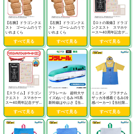
【右腕】ドラゴンクエ
【左腕】ドラゴンクエ
【ロトの装備】ドラゴ
スト ゴーレムのうで
スト ゴーレムのうで
ンクエスト スマホケ
いれまくら
いれまくら
ース〜40周年記念デザ
イン〜
すべて見る
すべて見る
すべて見る
【スライム】ドラゴン
プラレール 超特大サ
ミニオン プラチナム
クエスト スマホケー
イズぬいぐるみ H5系
ザッカ冷感着ぐるみ(冷
ス〜40周年記念デザイ
新幹線はやぶさ【当社
感パーカー)【当社限
ン〜
限定】
定】
すべて見る
すべて見る
すべて見る