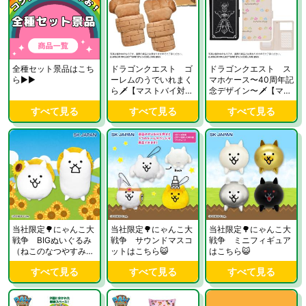
全種セット景品はこち
ドラゴンクエスト ゴ
ドラゴンクエスト ス
ら▶▶
ーレムのうでいれまく
マホケース〜40周年記
ら🗡️【マストバイ対
念デザイン〜🗡️【マス
象】はこちら✨
トバイ対象】はこちら
すべて見る
すべて見る
すべて見る
✨
当社限定🌳にゃんこ大
当社限定🌳にゃんこ大
当社限定🌳にゃんこ大
戦争 BIGぬいぐるみ
戦争 サウンドマスコ
戦争 ミニフィギュア
（ねこのなつやすみ）
ットはこちら😺
はこちら😺
はこちら😺
すべて見る
すべて見る
すべて見る