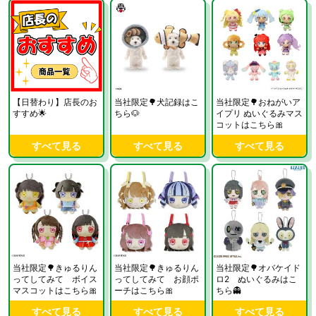
【日替わり】店長のお
当社限定🌳犬記録はこ
当社限定🌳おねがいア
すすめ🌟
ちら🐶
イプリ ぬいぐるみマス
コットはこちら🎀
すべて見る
すべて見る
すべて見る
当社限定🌳きゅるりん
当社限定🌳きゅるりん
当社限定🌳オバケイド
ってしてみて ボイス
ってしてみて お顔ポ
ロ2 ぬいぐるみはこ
マスコットはこちら🎀
ーチはこちら🎀
ちら👻
すべて見る
すべて見る
すべて見る