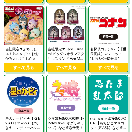
当社限定🌳ぷちっし
当社限定🌳BanG Drea
名探偵コナン👓【【世
ゅ！Ave Mujica おお
m! ビッグジオラマアク
良真純】マスコット
かみver.はこちら🎸
リルスタンド Ave Muji
“世良&松田&萩原” 】
ca 「Veritas」ver.はこ
など登場中！
すべて見る
すべて見る
すべて見る
ちら🎸
星のカービィ🌟【Kirb
ウマ娘🏇8/6(木)0時【-
忍たま乱太郎💣8/6(木)
y★Diary osouji むて
Relax time-オグリキャ
0時【もちぴこマスコ
きキャンディーハンデ
ップ】など登場予定！
ット 第八弾】など登場