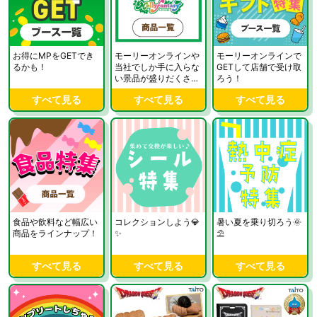
お得にMPをGETでき
モーリーオンラインや
モーリーオンラインで
るかも！
当社でしか手に入らな
GETして店舗で受け取
い景品が盛りだくさ
ろう！
ん！
すべて見る
すべて見る
すべて見る
食品や飲料など幅広い
コレクションしよう💎
暑い夏を乗り切ろう🌞
商品をラインナップ！
✨
⛱
すべて見る
すべて見る
すべて見る