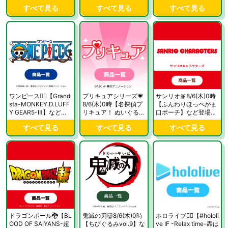
ィモップ】など登場
予定！
すべて見る
すべて見る
すべて見る
中！
ワンピース🏴‍☠️【Grandi
プリキュアシリーズ💗
サンリオ🎀8/6(木)0時
sta-MONKEY.D.LUFF
8/6(木)0時【名探偵プ
【ふんわりほっぺがま
Y GEAR5-Ⅲ】など登
リキュア！ ぬいぐるみ
口ポーチ】など登場予
場中！
ちゃーむvol.1】など登
定！
すべて見る
すべて見る
すべて見る
場予定！
ドラゴンボール🐉【BL
鬼滅の刃👹8/6(木)0時
ホロライブ🏴‍☠️【#hololi
OOD OF SAIYANS-超
【ちびぐるみvol.9】な
ve IF -Relax time-轟は