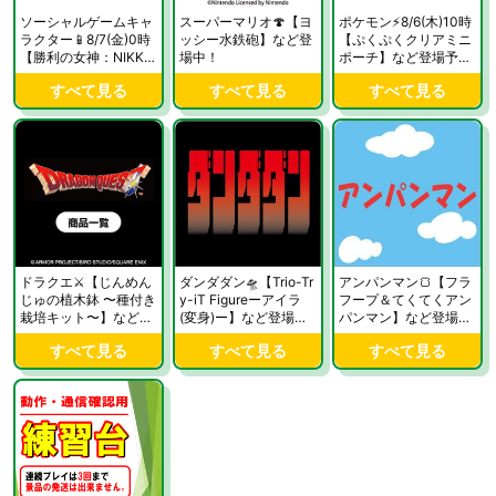
ソーシャルゲームキャ
スーパーマリオ🍄【ヨ
ポケモン⚡8/6(木)10時
ラクター📱8/7(金)0時
ッシー水鉄砲】など登
【ぷくぷくクリアミニ
【勝利の女神：NIKKE
場中！
ポーチ】など登場予
ぬーどるストッパーフ
定！
すべて見る
すべて見る
すべて見る
ィギュアードロシー -
ノスタルジアー】など
登場予定！
ドラクエ⚔【じんめん
ダンダダン🛸【Trio-Tr
アンパンマン🍞【フラ
じゅの植木鉢 〜種付き
y-iT Figureーアイラ
フープ＆てくてくアン
栽培キット〜】など登
(変身)ー】など登場
パンマン】など登場
場中！
中！
中！
すべて見る
すべて見る
すべて見る