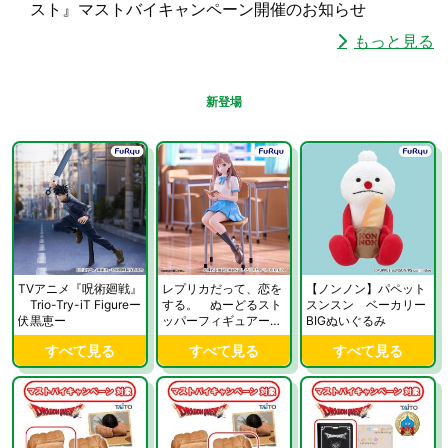
スト』マストバイキャンペーン開催のお知らせ
もっと見る
新登場
TVアニメ『呪術廻戦』
レプリカだって、恋を
【ノンノン】パペット
Trio-Try-iT Figureー
する。 ぬーどるスト
スンスン ベーカリー
伏黒恵ー
ッパーフィギュアーナ
BIGぬいぐるみ
オー
すべて見る
すべて見る
すべて見る