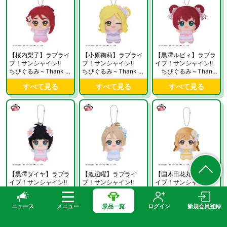
【桜内梨子】ラブライ
【小原鞠莉】ラブライ
【黒澤ルビィ】ラブラ
ブ！サンシャイン!!
ブ！サンシャイン!!
イブ！サンシャイン!!
ちびぐるみ～Thank y
ちびぐるみ～Thank y
ちびぐるみ～Thank
ou，FRIENDS!! ver.～
ou，FRIENDS!! ver.～
you，FRIENDS!! ver.
すべて見る
すべて見る
すべて見る
vol.1【当社限定】
vol.1【当社限定】
～vol.1【当社限定】
【黒澤ダイヤ】ラブラ
【渡辺曜】ラブライ
【国木田花丸】ラブラ
イブ！サンシャイン!!
ブ！サンシャイン!!
イブ！サンシャイン!!
ちびぐるみ～Thank
ちびぐるみ～Thank y
ちびぐるみ～Thank
you，FRIENDS!! ver.
ou，FRIENDS!! ver.～
you，FRIENDS!! ver.
すべて見る
すべて見る
すべて見る
～vol.2【当社限定】
vol.2【当社限定】
～vol.2【当社限定】
ニュース
メニュー
景品一覧
ログイン
新規会員登録