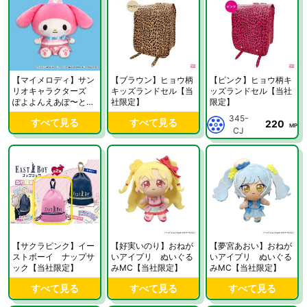
【マイメロディ】サン
【ブラウン】ヒョウ柄
【ピンク】ヒョウ柄キ
リオキャラクターズ
キッズランドセル【当
ッズランドセル【当社
ぽよよんえあぽ〜とBI
社限定】
限定】
Gぬいぐるみ〜マイメ
345-
すべて見る
すべて見る
220
ロディ・マイスウィー
MP
CJ
トピアノ〜【当社限
定】
【サクラピンク】イー
【好実いのり】おねが
【夢宮あおい】おねが
ストボーイ ナップサ
いアイプリ ぬいぐる
いアイプリ ぬいぐる
ック【当社限定】
みMC【当社限定】
みMC【当社限定】
すべて見る
すべて見る
すべて見る