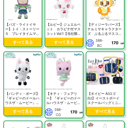
【バズ・ライトイヤ
【ルビー】ジュエルペ
【ディジーラバーズ】
ー】トイ・ストーリー
ット カラビナ付マス
ナルミヤキャラクター
５ プレイタイムマス
コットVol.1【当社限
ズ ぶるぶるマスコッ
コット【当社限定】
定】
ト【当社限定】
388-
すべて見る
すべて見る
170
MP
BC
【パンディ・ポーズ】
【キティ・フェアリ
【ネイビー A(ロゴ
『ギャビーのドールハ
ー】『ギャビーのドー
白)】イーストボーイ
ウスザ・ムービー』
ルハウスザ・ムービ
スクールバッグミニポ
マスコット【当社限
ー』 マスコット【当
ーチ【当社限定】
388-
すべて見る
すべて見る
170
定】
社限定】
MP
CG