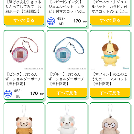
【逃げ水あむ】きゅる
【ルビー(ウインク)】
【ガーネット】ジュエ
りんってしてみて お
ジュエルペット カラ
ルペット カラビナ付
顔ポーチ【当社限定】
ビナ付マスコットVol.2
マスコットVol.2【当社
【当社限定】
限定】
453-
すべて見る
すべて見る
170
MP
AD
【ピンク】ぷにるん
【ブルー】ぷにるん
【マフィン】のこのこ
ず ショルダーポーチ
ず ショルダーポーチ
うちのコ マスコット
【当社限定】
【当社限定】
【当社限定】
453-
すべて見る
すべて見る
170
MP
BE