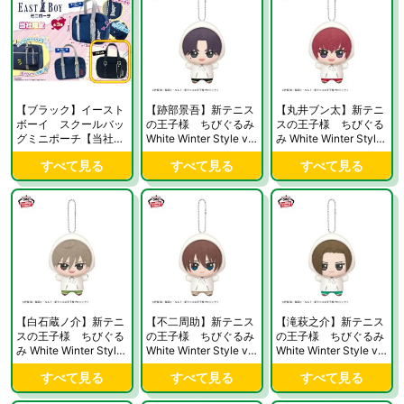
【ブラック】イースト
【跡部景吾】新テニス
【丸井ブン太】新テニ
ボーイ スクールバッ
の王子様 ちびぐるみ
スの王子様 ちびぐる
グミニポーチ【当社限
White Winter Style vo
み White Winter Style
定】
l.1【当社限定】
vol.1【当社限定】
すべて見る
すべて見る
すべて見る
【白石蔵ノ介】新テニ
【不二周助】新テニス
【滝萩之介】新テニス
スの王子様 ちびぐる
の王子様 ちびぐるみ
の王子様 ちびぐるみ
み White Winter Style
White Winter Style vo
White Winter Style vo
vol.1【当社限定】
l.2【当社限定】
l.2【当社限定】
すべて見る
すべて見る
すべて見る