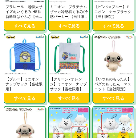
プラレール 超特大サ
ミニオン プラチナム
【ピンク×ブルー】ミ
イズぬいぐるみ H5系
ザッカ冷感着ぐるみ(冷
ニオン ナップサック
新幹線はやぶさ【当社
感パーカー)【当社限
【当社限定】
限定】
定】
すべて見る
すべて見る
すべて見る
【ブルー】ミニオン
【グリーン×オレン
【いつものもったん】
ナップサック【当社限
ジ】ミニオン ナップ
パグのもったん マス
定】
サック【当社限定】
コット【当社限定】
すべて見る
すべて見る
すべて見る