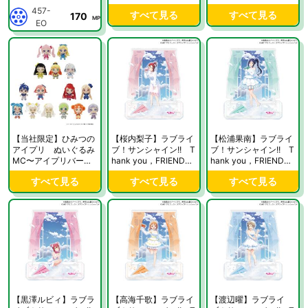
457-
すべて見る
すべて見る
170
MP
EO
【当社限定】ひみつの
【桜内梨子】ラブライ
【松浦果南】ラブライ
アイプリ ぬいぐるみ
ブ！サンシャイン!! T
ブ！サンシャイン!! T
MC〜アイプリバー
hank you，FRIENDS!!
hank you，FRIENDS!!
ス〜
ver. ビッグジオラマア
ver. ビッグジオラマア
すべて見る
すべて見る
すべて見る
クリルスタンド【当社
クリルスタンド【当社
限定】
限定】
【黒澤ルビィ】ラブラ
【高海千歌】ラブライ
【渡辺曜】ラブライ