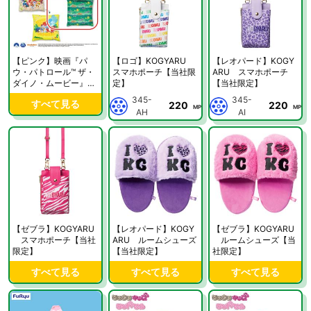
【ピンク】映画『パ
【ロゴ】KOGYARU
【レオパード】KOGY
ウ・パトロール™ ザ・
スマホポーチ【当社限
ARU スマホポーチ
ダイノ・ムービー』
定】
【当社限定】
超BIGクッション【当
345-
345-
すべて見る
220
220
社限定】
MP
MP
AH
AI
【ゼブラ】KOGYARU
【レオパード】KOGY
【ゼブラ】KOGYARU
スマホポーチ【当社
ARU ルームシューズ
ルームシューズ【当
限定】
【当社限定】
社限定】
すべて見る
すべて見る
すべて見る