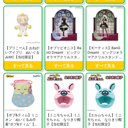
【プリこーん】おねが
【オブリビオニス】Ba
【モーティス】BanG
いアイプリ ぬいぐる
nG Dream! ビッグジ
Dream! ビッグジオラ
みMC【当社限定】
オラマアクリルスタン
マアクリルスタンド A
ド Ave Mujica 「Verita
ve Mujica 「Veritas」
すべて見る
すべて見る
すべて見る
s」ver.【当社限定】
ver.【当社限定】
【ボブ&ティム】ミニ
【ミニモちゃん】ミニ
【エルムちゃん】ミニ
オン ぬいぐるみ巾
モちゃん なりきり帽
モちゃん なりきり帽
着“ボブ&ティム”【当
子【当社限定】
子【当社限定】