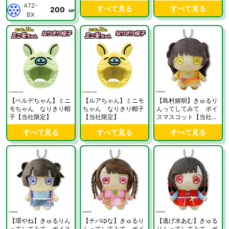
社限定】
472-
すべて見る
すべて見る
200
MP
BX
【ベルデちゃん】ミニ
【ルアちゃん】ミニモ
【島村嬉唄】きゅるり
モちゃん なりきり帽
ちゃん なりきり帽子
んってしてみて ボイ
子【当社限定】
【当社限定】
スマスコット【当社限
定】
すべて見る
すべて見る
すべて見る
【環やね】きゅるりん
【チバゆな】きゅるり
【逃げ水あむ】きゅる
ってしてみて ボイス
んってしてみて ボイ
りんってしてみて ボ