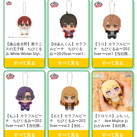
【遠山金太郎】新テニ
【ゆあんくん】カラフ
【うり】カラフルピー
スの王子様 ちびぐる
ルピーチ ちびぐる
チ ちびぐるみ〜202
み White Winter Style
み〜2025ver.〜vol.1
5ver.〜vol.1【当社限
vol.2【当社限定】
【当社限定】
定】
すべて見る
すべて見る
すべて見る
【もふ】カラフルピー
【えと】カラフルピー
【ドロリス】ぷちっし
チ ちびぐるみ〜202
チ ちびぐるみ〜202
ゅ！ Ave Mujica お
5ver.〜vol.1【当社限
5ver.〜vol.2【当社限
おかみver.【当社限
定】
定】
定】
すべて見る
すべて見る
すべて見る