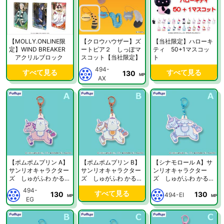
【MOLLY.ONLINE限
【クロウハウザー】ズ
【当社限定】ハローキ
定】WIND BREAKER
ートピア２ しっぽマ
ティ 50+1マスコッ
アクリルブロック
スコット【当社限定】
ト
494-
すべて見る
すべて見る
130
MP
AX
【ポムポムプリン A】
【ポムポムプリン B】
【シナモロール A】サ
サンリオキャラクター
サンリオキャラクター
ンリオキャラクター
ズ しゅがふわ かる〜
ズ しゅがふわ かる〜
ズ しゅがふわ かる〜
せる オーロラアクリル
せる オーロラアクリル
せる オーロラアクリル
494-
すべて見る
130
130
チャーム【当社限定】
チャーム【当社限定】
チャーム【当社限定】
494-EI
MP
MP
EG