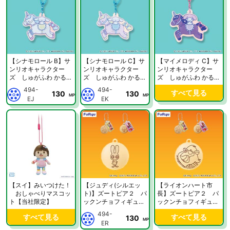
【シナモロール B】サ
【シナモロール C】サ
【マイメロディ C】サ
ンリオキャラクター
ンリオキャラクター
ンリオキャラクター
ズ しゅがふわ かる〜
ズ しゅがふわ かる〜
ズ しゅがふわ かる〜
せる オーロラアクリル
せる オーロラアクリル
せる オーロラアクリル
494-
494-
すべて見る
130
130
チャーム【当社限定】
チャーム【当社限定】
チャーム【当社限定】
MP
MP
EJ
EK
【スイ】みいつけた！
【ジュディ(シルエッ
【ライオンハート市
おしゃべりマスコッ
ト)】ズートピア２ パ
長】ズートピア２ パ
ト【当社限定】
ックンチョフィギュア
ックンチョフィギュア
キーチェーン【当社限
キーチェーン【当社限
494-
すべて見る
すべて見る
130
定】
定】
MP
ER