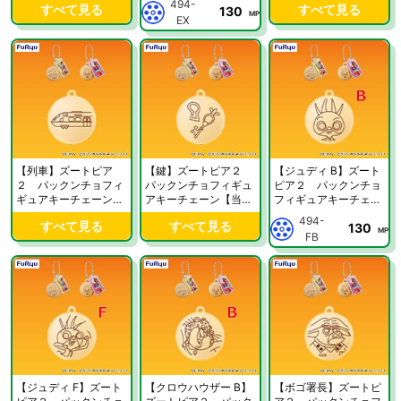
494-
すべて見る
すべて見る
130
定】
MP
EX
【列車】ズートピア
【鍵】ズートピア２
【ジュディ B】ズート
２ パックンチョフィ
パックンチョフィギュ
ピア２ パックンチョ
ギュアキーチェーン
アキーチェーン【当社
フィギュアキーチェー
【当社限定】
限定】
ン【当社限定】
494-
すべて見る
すべて見る
130
MP
FB
【ジュディ F】ズート
【クロウハウザー B】
【ボゴ署長】ズートピ