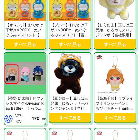
【オレンジ】おでかけ
【ブルー】おでかけ子
【しらたま】豆しば三
子ザメ×RODY ぬい
ザメ×RODY ぬいぐ
兄弟 ゆるカモノハシ
ぐるみマスコット【当
るみマスコット【当社
ジャンボ【当社限定】
社限定】
限定】
すべて見る
すべて見る
すべて見る
【夢野 幻太郎】ヒプノ
【豆ジロー】豆しば三
【高海千歌】ラブライ
シスマイク-Division R
兄弟 ゆるレッサーパ
ブ！サンシャイン!!
ap Battle- くっつき
ンダジャンボ【当社限
ちびぐるみ～Thank y
ぬいぐるみ”Fling Poss
定】
ou，FRIENDS!! ver.～
377-
すべて見る
すべて見る
170
e”【当社限定】
vol.1【当社限定】
MP
CV