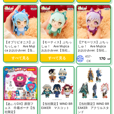
【オブリビオニス】ぷ
【モーティス】ぷちっ
【アモーリス】ぷちっ
ちっしゅ！ Ave Muji
しゅ！ Ave Mujica
しゅ！ Ave Mujica
ca おおかみver.【当社
おおかみver.【当社限
おおかみver.【当社限
限定】
定】
定】
457-
すべて見る
すべて見る
170
MP
CK
【あぃりDX】原宿フ
【当社限定】WIND BR
【当社限定】WIND BR
ェス 巾着ポーチ【当
EAKER マスコット
EAKER アクリルスタ
社限定】
ンド