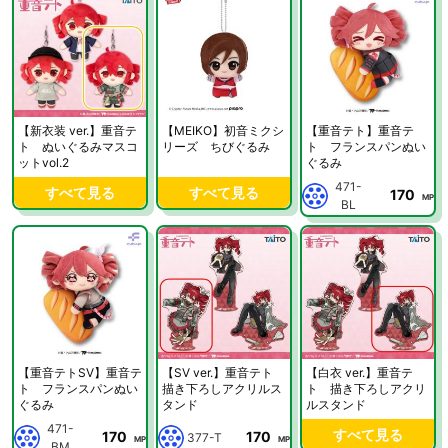
【新衣装 ver.】重音テ
【MEIKO】初音ミクシ
【重音テト】重音テ
ト ぬいぐるみマスコ
リーズ ちびぐるみ
ト フランスパンぬい
ットvol.2
ぐるみ
471-
すべて見る
すべて見る
170
MP
BL
【重音テトSV】重音テ
【SV ver.】重音テト
【白衣 ver.】重音テ
ト フランスパンぬい
描き下ろしアクリルス
ト 描き下ろしアクリ
ぐるみ
タンド
ルスタンド
471-
すべて見る
170
170
377-T
MP
MP
BM