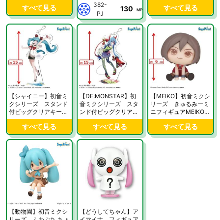
ンド
ections “初音ミク” ラ
スタイル〜
382-
すべて見る
すべて見る
130
ブ衣装Ver.
MP
PJ
【シャイニー】初音ミ
【DE:MONSTAR】初
【MEIKO】初音ミクシ
クシリーズ スタンド
音ミクシリーズ スタ
リーズ きゅるみーミ
付ビッグクリアキーチ
ンド付ビッグクリアキ
ニフィギュアMEIKO＆
ェーン シャイニー＆D
ーチェーン シャイニー
KAITO
すべて見る
すべて見る
すべて見る
E:MONSTAR
＆DE:MONSTAR
【動物園】初音ミクシ
【どうしてちゃん】ア
リーズ ふわぷち ちょ
イマイナ フィギュア