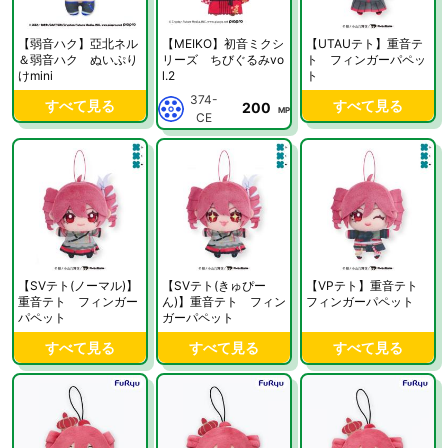
【弱音ハク】亞北ネル
【MEIKO】初音ミクシ
【UTAUテト】重音テ
＆弱音ハク ぬいぷり
リーズ ちびぐるみvo
ト フィンガーパペッ
けmini
l.2
ト
374-
すべて見る
すべて見る
200
MP
CE
【SVテト(ノーマル)】
【SVテト(きゅぴー
【VPテト】重音テト
重音テト フィンガー
ん)】重音テト フィン
フィンガーパペット
パペット
ガーパペット
すべて見る
すべて見る
すべて見る