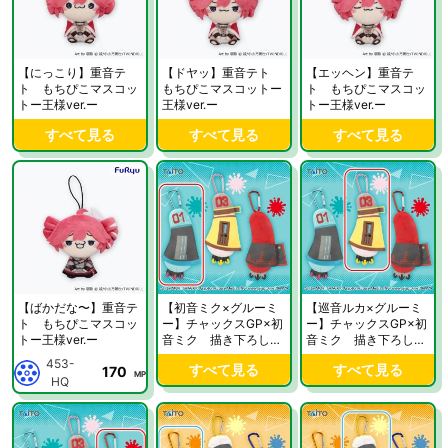
【にっこり】重音テ
【ドヤッ】重音テト
【エッヘン】重音テ
ト もちぴこマスコッ
もちぴこマスコットー
ト もちぴこマスコッ
トー王様ver.ー
王様ver.ー
トー王様ver.ー
すべて見る
すべて見る
すべて見る
【ばかだな〜】重音テ
【初音ミク×グルーミ
【巡音ルカ×グルーミ
ト もちぴこマスコッ
ー】チャックスGP×初
ー】チャックスGP×初
トー王様ver.ー
音ミク 描き下ろし戦
音ミク 描き下ろし戦
慄き（わななき）アー
慄き（わななき）アー
453-
すべて見る
すべて見る
170
ムキーホルダー vol.1
ムキーホルダー vol.1
MP
HQ