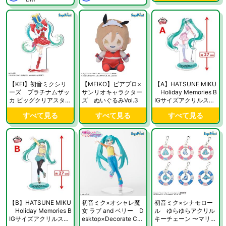
【KEI】初音ミクシリ
【MEIKO】ピアプロ×
【A】HATSUNE MIKU
ーズ プラチナムザッ
サンリオキャラクター
Holiday Memories B
カ ビッグクリアスタン
ズ ぬいぐるみVol.3
IGサイズアクリルスタ
ド 初音ミク クリスマ
ンド
すべて見る
すべて見る
すべて見る
ス2024
【B】HATSUNE MIKU
初音ミク×オシャレ魔
初音ミク×シナモロー
Holiday Memories B
女 ラブ and ベリー D
ル ゆらゆらアクリル
IGサイズアクリルスタ
esktop×Decorate Coll
キーチェーン 〜マリン