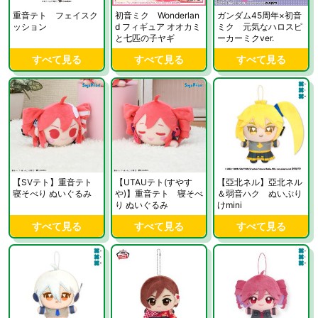
重音テト フェイスク
初音ミク Wonderlan
ガンダム45周年×初音
ッション
d フィギュア オオカミ
ミク 元気なハロスピ
と七匹の子ヤギ
ーカーミクver.
すべて見る
すべて見る
すべて見る
【SVテト】重音テト
【UTAUテト(すやす
【亞北ネル】亞北ネル
寝そべり ぬいぐるみ
や)】重音テト 寝そべ
＆弱音ハク ぬいぷり
り ぬいぐるみ
けmini
すべて見る
すべて見る
すべて見る