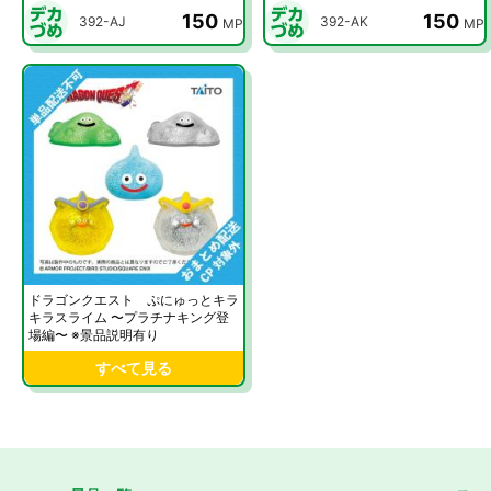
150
150
392-AJ
392-AK
MP
MP
ドラゴンクエスト ぷにゅっとキラ
キラスライム 〜プラチナキング登
場編〜 ※景品説明有り
すべて見る