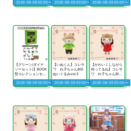
2026-08-09 00:00〜
2026-08-09 00:00〜
2026-08-09 00:00〜
ム
ム
【グリーン(ダイナ
【いぬくん】コレサ
【かわいくしながら
ソーセット)】BOOK
ワ れ子ちゃんBIG
待ってるね】コレサ
型コレクションセッ
ぬいぐるみvol.3
ワ れ子ちゃんBIG
ト
ぬいぐるみvol.3
2026-08-09 00:00〜
2026-08-09 00:00〜
2026-08-09 00:00〜