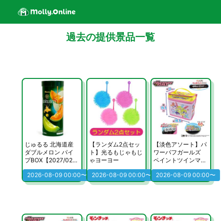
過去の提供景品一覧
じゅるる 北海道産
【ランダム2点セッ
【淡色アソート】パ
ダブルメロン パイ
ト】光るもじゃもじ
ワーパフガールズ
プBOX【2027/02/2
ゃヨーヨー
ペイントツインマー
8】
カー60Pセット
2026-08-09 00:00〜
2026-08-09 00:00〜
2026-08-09 00:00〜