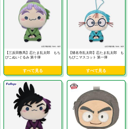
【三反田数馬】忍たま乱太郎 もち
【猪名寺乱太郎】忍たま乱太郎 も
ぴこぬいぐるみ 第十弾
ちぴこマスコット 第一弾
すべて見る
すべて見る