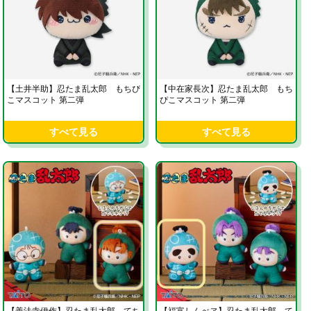
【土井半助】忍たま乱太郎 もちぴ
【中在家長次】忍たま乱太郎 もち
こマスコット 第二弾
ぴこマスコット 第二弾
すべて見る
すべて見る
【善法寺伊作】忍たま乱太郎 てち
【福富しんべヱ】忍たま乱太郎 て