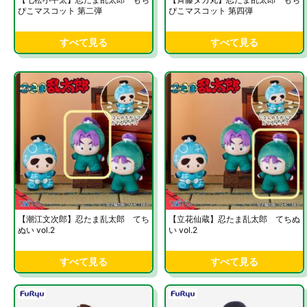
ぴこマスコット 第二弾
ぴこマスコット 第四弾
すべて見る
すべて見る
【潮江文次郎】忍たま乱太郎 てち
【立花仙蔵】忍たま乱太郎 てちぬ
ぬい vol.2
い vol.2
すべて見る
すべて見る