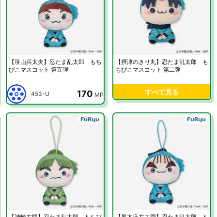
【笹山兵太夫】忍たま乱太郎 もち
【摂津のきり丸】忍たま乱太郎 も
ぴこマスコット 第五弾
ちぴこマスコット 第二弾
すべて見る
170
453-U
MP
【神崎左門】忍たま乱太郎 もちぴ
【黒木庄左エ門】忍たま乱太郎 も