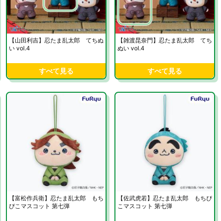
【山田利吉】忍たま乱太郎 てちぬ
【雑渡昆奈門】忍たま乱太郎 てち
い vol.4
ぬい vol.4
すべて見る
すべて見る
【富松作兵衛】忍たま乱太郎 もち
【佐武虎若】忍たま乱太郎 もちぴ
ぴこマスコット 第七弾
こマスコット 第七弾