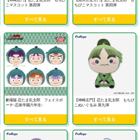
こマスコット 第四弾
ちぴこマスコット 第四弾
すべて見る
すべて見る
劇場版 忍たま乱太郎 フェイスポ
【神崎左門】忍たま乱太郎 もちぴ
ーチ-忍術学園六年生-
こぬいぐるみ 第九弾
すべて見る
すべて見る