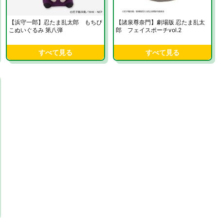
【浜守一郎】忍たま乱太郎 もちぴ
【諸泉尊奈門】劇場版 忍たま乱太
こぬいぐるみ 第八弾
郎 フェイスポーチvol.2
すべて見る
すべて見る