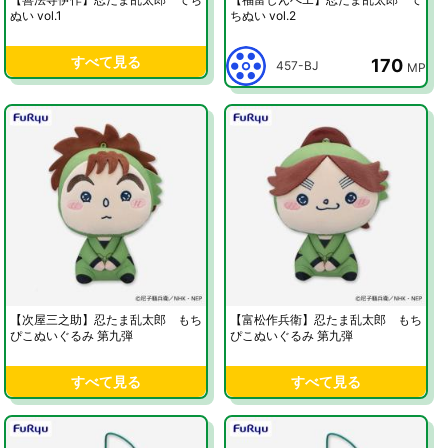
ぬい vol.1
ちぬい vol.2
すべて見る
170
457-BJ
MP
【次屋三之助】忍たま乱太郎 もち
【富松作兵衛】忍たま乱太郎 もち
ぴこぬいぐるみ 第九弾
ぴこぬいぐるみ 第九弾
すべて見る
すべて見る