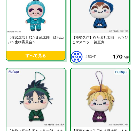
【佐武虎若】忍たま乱太郎 ほわぬ
【能勢久作】忍たま乱太郎 もちぴ
い〜生物委員会〜
こマスコット 第五弾
すべて見る
170
453-T
MP
【七松小平太】忍たま乱太郎 もち
【斉藤タカ丸】忍たま乱太郎 もち