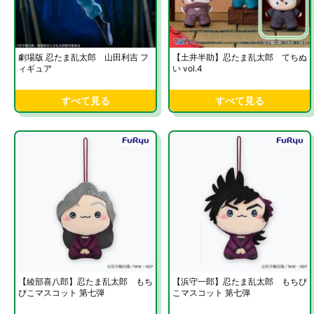
劇場版 忍たま乱太郎 山田利吉 フ
【土井半助】忍たま乱太郎 てちぬ
ィギュア
い vol.4
すべて見る
すべて見る
【綾部喜八郎】忍たま乱太郎 もち
【浜守一郎】忍たま乱太郎 もちぴ
ぴこマスコット 第七弾
こマスコット 第七弾