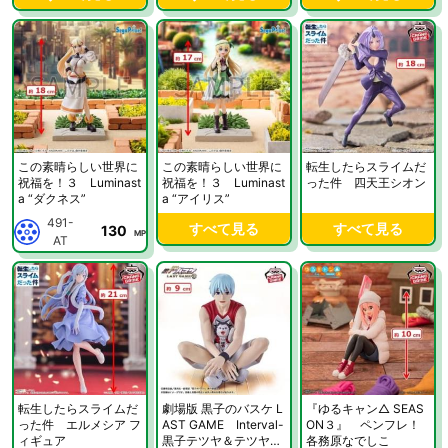
この素晴らしい世界に
この素晴らしい世界に
転生したらスライムだ
祝福を！３ Luminast
祝福を！３ Luminast
った件 四天王シオン
a “ダクネス”
a “アイリス”
491-
すべて見る
すべて見る
130
MP
AT
転生したらスライムだ
劇場版 黒子のバスケ L
『ゆるキャン△ SEAS
った件 エルメシア フ
AST GAME Interval-
ON３』 ペンフレ！
ィギュア
黒子テツヤ＆テツヤ2
各務原なでしこ