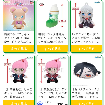
魔法つかいプリキュ
珈琲所 コメダ珈琲店
TVアニメ『時々ボソッ
ア！！〜MIRAI DAY
でらたっぷりクリーム
とロシア語でデレる隣
S〜 めちゃもふぐっ
ソーダのぬいぐるみ
のアーリャさん』 お
とぬいぐるみ〜モフル
すわりMぬいぐるみ
すべて見る
すべて見る
すべて見る
ン〜
アーリャ
【日奈森あむ】しゅご
【日奈森あむ(ガーディ
【セバスチャン・ミカ
キャラ！ Mぬいぐる
アンケープ)】しゅごキ
エリス】「黒執事-寄
み 日奈森あむ
ャラ！ Mぬいぐる
宿学校編-」 だらり
み 日奈森あむ
んず Mぬいぐるみ
491-
すべて見る
すべて見る
130
MP