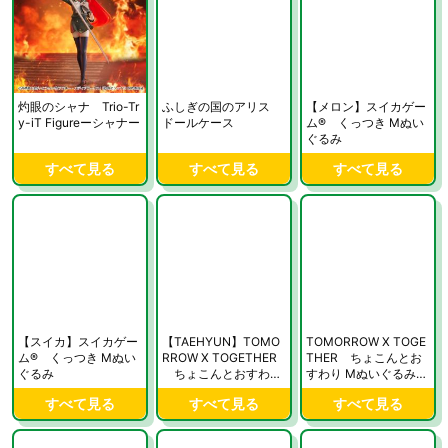
灼眼のシャナ Trio-Tr
ふしぎの国のアリス
【メロン】スイカゲー
y-iT Figureーシャナー
ドールケース
ム® くっつき Mぬい
ぐるみ
すべて見る
すべて見る
すべて見る
【スイカ】スイカゲー
【TAEHYUN】TOMO
TOMORROW X TOGE
ム® くっつき Mぬい
RROW X TOGETHER
THER ちょこんとお
ぐるみ
ちょこんとおすわり
すわり Mぬいぐるみ
Mぬいぐるみ ～CROW
～CROWN～ “SOOBI
すべて見る
すべて見る
すべて見る
N～ “TAEHYUN＆HUE
N”
NINGKAI”