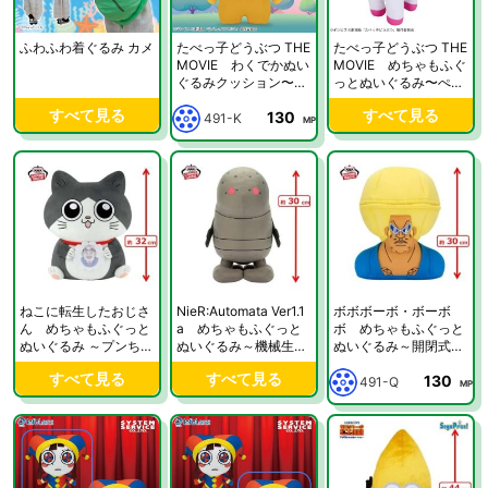
ふわふわ着ぐるみ カメ
たべっ子どうぶつ THE
たべっ子どうぶつ THE
MOVIE わくでかぬい
MOVIE めちゃもふぐ
ぐるみクッション〜ら
っとぬいぐるみ〜ぺが
いおんくん〜
さすちゃん〜
すべて見る
すべて見る
130
491-K
MP
ねこに転生したおじさ
NieR:Automata Ver1.1
ボボボーボ・ボーボ
ん めちゃもふぐっと
a めちゃもふぐっと
ボ めちゃもふぐっと
ぬいぐるみ ～プンちゃ
ぬいぐるみ～機械生命
ぬいぐるみ～開閉式ボ
ん～
体～
ーボボ～
すべて見る
すべて見る
130
491-Q
MP