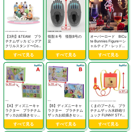
【3列】&TEAM プラ
怪獣８号 怪獣8号の
オーバーロード BiCu
チナムザッカ ビッグア
足
te Bunnies Figureーシ
クリルスタンド〜Colo
ャルティア・レッドve
rful〜
r.ー
すべて見る
すべて見る
すべて見る
【A】ディズニーキャ
【B】ディズニーキャ
くまのプーさん プラ
ラクター プラチナム
ラクター プラチナム
チナムザッカ水鉄砲リ
ザッカお絵描きセット
ザッカお絵描きセット
ュック FUNNY STYLE
～Fantasy Stories～
～Fantasy Stories～
POOH
すべて見る
すべて見る
すべて見る