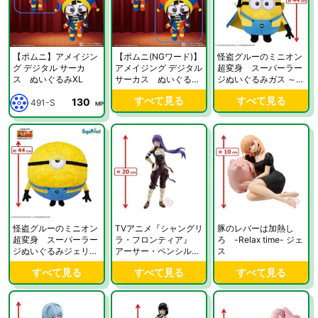
【ポムニ】アメイジン
【ポムニ(NGワード)】
怪盗グルーのミニオン
グ デジタル サーカ
アメイジング デジタル
超変身 スーパーラー
ス ぬいぐるみXL
サーカス ぬいぐるみ
ジぬいぐるみガス ～メ
XL
ガミニオン～
すべて見る
すべて見る
130
491-S
MP
怪盗グルーのミニオン
TVアニメ『シャングリ
豚のレバーは加熱し
超変身 スーパーラー
ラ・フロンティア』
ろ -Relax time- ジェ
ジぬいぐるみジェリー
アーサー・ペンシルゴ
ス
～メガミニオン～
ン フィギュア
すべて見る
すべて見る
すべて見る