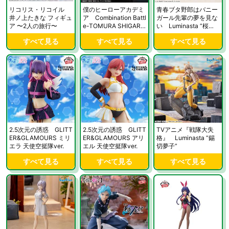
リコリス・リコイル
僕のヒーローアカデミ
青春ブタ野郎はバニー
井ノ上たきな フィギュ
ア Combination Battl
ガール先輩の夢を見な
ア 〜2人の旅行〜
e-TOMURA SHIGARA
い Luminasta “桜島
KI-終章
麻衣”パジャマ
すべて見る
すべて見る
すべて見る
2.5次元の誘惑 GLITT
2.5次元の誘惑 GLITT
TVアニメ『戦隊大失
ER&GLAMOURS ミリ
ER&GLAMOURS アリ
格』 Luminasta “錫
エラ 天使空挺隊ver.
エル 天使空挺隊ver.
切夢子”
すべて見る
すべて見る
すべて見る