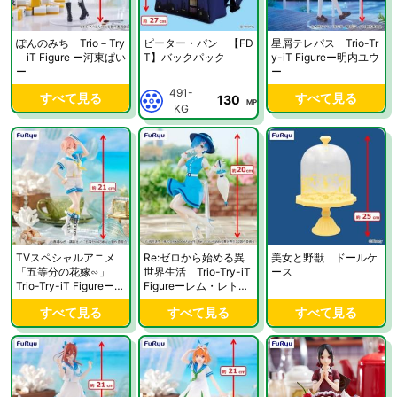
ぽんのみち Trio－Try
ピーター・パン 【FD
星屑テレパス Trio-Tr
－iT Figure ー河東ぱい
T】バックパック
y-iT Figureー明内ユウ
ー
ー
491-
すべて見る
すべて見る
130
MP
KG
TVスペシャルアニメ
Re:ゼロから始める異
美女と野獣 ドールケ
「五等分の花嫁∽」
世界生活 Trio-Try-iT
ース
Trio-Try-iT Figureー中
Figureーレム・レトロ
野一花・マリンルック
ガールファッションー
すべて見る
すべて見る
すべて見る
ー