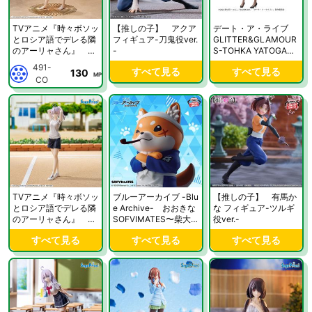
TVアニメ『時々ボソッ
【推しの子】 アクア
デート・ア・ライブ
とロシア語でデレる隣
フィギュア-刀鬼役ver.
GLITTER&GLAMOUR
のアーリャさん』 Lu
-
S-TOHKA YATOGAMI
minasta “アーリャ”ワ
-
491-
すべて見る
すべて見る
130
ンピース
MP
CO
TVアニメ『時々ボソッ
ブルーアーカイブ -Blu
【推しの子】 有馬か
とロシア語でデレる隣
e Archive- おおきな
な フィギュア-ツルギ
のアーリャさん』 Lu
SOFVIMATES〜柴大
役ver.-
minasta “アーリャ”体
将〜
すべて見る
すべて見る
すべて見る
操着