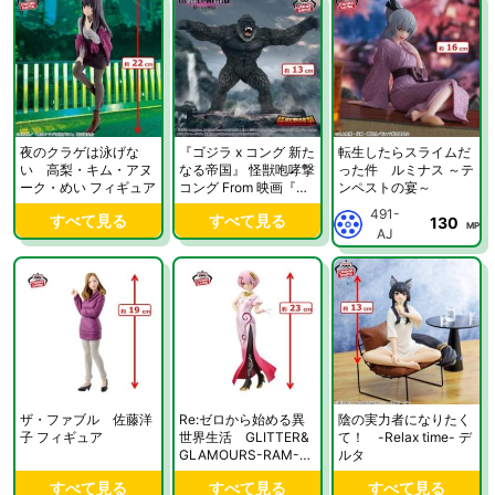
夜のクラゲは泳げな
『ゴジラ x コング 新た
転生したらスライムだ
い 高梨・キム・アヌ
なる帝国』 怪獣咆哮撃
った件 ルミナス ～テ
ーク・めい フィギュア
コング From 映画『GO
ンペストの宴～
DZILLA x KONG THE
491-
すべて見る
すべて見る
130
NEW EMPIRE』（202
MP
AJ
4）
ザ・ファブル 佐藤洋
Re:ゼロから始める異
陰の実力者になりたく
子 フィギュア
世界生活 GLITTER&
て！ -Relax time- デ
GLAMOURS-RAM-An
ルタ
other color ver.
すべて見る
すべて見る
すべて見る