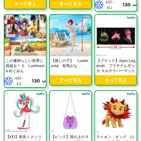
491-
すべて見る
すべて見る
130
～
MP
EU
この素晴らしい世界に
【推しの子】 Lumin
【ブラック】Apex Leg
祝福を！３ Luminast
asta 有馬かな
ends プラチナムザッ
a めぐみん
カ マルチラバーマット
491-
すべて見る
すべて見る
130
MP
EV
【KEI】初音ミクシリ
【ピンク】塔の上のラ
ライオン・キング LL