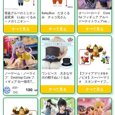
怪盗グルーのミニオン
BabyBus だきぐる
オーバーロード Core
超変身 LLぬいぐるみ
み チョコ兄さん
ful フィギュア アルベ
～メガミニオン～
ド〜ナイトウェアve
r.〜Renewal
すべて見る
すべて見る
すべて見る
ノーゲーム・ノーライ
ワンピース 大きなサ
【ファイアマリオ&キ
フ Desktop Cute フ
ボの帽子ぬいぐるみ
ノピオ】スーパーマリ
ィギュア 白〜猫耳Tシ
オ スタンダードフィ
ャツver.〜
ギュア2
491-
すべて見る
すべて見る
130
MP
GG