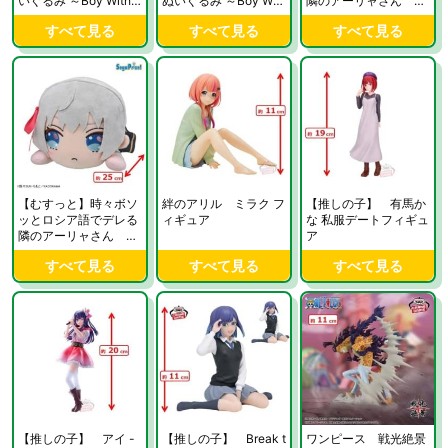
いぐるみ ～Boy With L
ぬいぐるみ ～Boy Wit
隣のアーリャさん 寝
uv～ “RM&Jin”
h Luv～ “SUGA&j-hop
そべり Mぬいぐるみ
すべて見る
すべて見る
すべて見る
e”
アーリャ
【むすっと】時々ボソ
絆のアリル ミラク フ
【推しの子】 有馬か
ッとロシア語でデレる
ィギュア
な 私服デートフィギュ
隣のアーリャさん 寝
ア
そべり Mぬいぐるみ
すべて見る
すべて見る
すべて見る
アーリャ
【推しの子】 アイ -
【推しの子】 Break t
ワンピース 戦光絶景