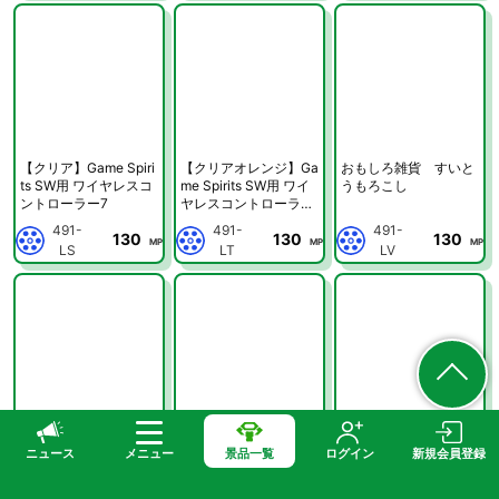
【クリア】Game Spiri
【クリアオレンジ】Ga
おもしろ雑貨 すいと
ts SW用 ワイヤレスコ
me Spirits SW用 ワイ
うもろこし
ントローラー7
ヤレスコントローラー
7
491-
491-
491-
130
130
130
MP
MP
MP
LS
LT
LV
おもしろ雑貨 マウス
おもしろ雑貨 メロン
【バニラ】おもしろ雑
ニュース
メニュー
景品一覧
ログイン
新規会員登録
パゲッティ
ファン
貨 ソフトクリームラ
ンプ