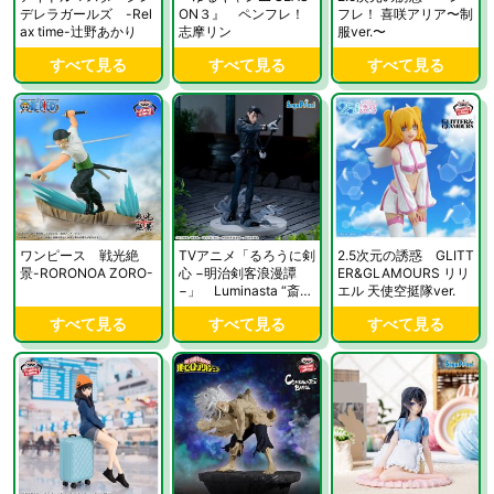
デレラガールズ -Rel
ON３』 ペンフレ！
フレ！ 喜咲アリア〜制
ax time-辻野あかり
志摩リン
服ver.〜
すべて見る
すべて見る
すべて見る
ワンピース 戦光絶
TVアニメ「るろうに剣
2.5次元の誘惑 GLITT
景-RORONOA ZORO-
心 −明治剣客浪漫譚
ER&GLAMOURS リリ
−」 Luminasta “斎藤
エル 天使空挺隊ver.
一”
すべて見る
すべて見る
すべて見る