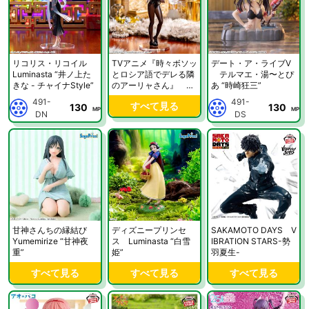
リコリス・リコイル
TVアニメ『時々ボソッ
デート・ア・ライブV
Luminasta “井ノ上た
とロシア語でデレる隣
テルマエ・湯〜とぴ
きな - チャイナStyle”
のアーリャさん』 Lu
あ “時崎狂三”
minasta “アーリャ”バ
491-
491-
すべて見る
130
130
ニー
MP
MP
DN
DS
甘神さんちの縁結び
ディズニープリンセ
SAKAMOTO DAYS V
Yumemirize “甘神夜
ス Luminasta “白雪
IBRATION STARS-勢
重”
姫”
羽夏生-
すべて見る
すべて見る
すべて見る