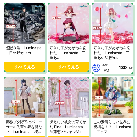
怪獣８号 Luminasta
好きな子がめがねを忘
好きな子がめがねを忘
日比野カフカ
れた Luminasta 三
れた Luminasta 三
重あい
重あい私服Ver.
491-
すべて見る
すべて見る
130
MP
EM
青春ブタ野郎はバニー
冴えない彼女の育てか
この素晴らしい世界に
ガール先輩の夢を見な
た Fine Luminasta
祝福を！３ Luminast
い Luminasta 桜島
加藤恵 パジャマVer.
a アクア
麻衣 ～casual clothes