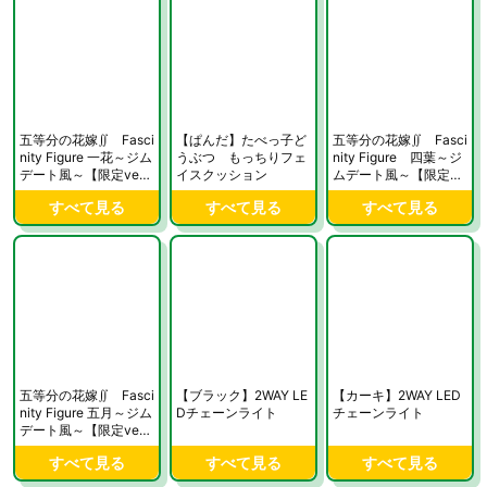
五等分の花嫁∬ Fasci
【ぱんだ】たべっ子ど
五等分の花嫁∬ Fasci
nity Figure 一花～ジム
うぶつ もっちりフェ
nity Figure 四葉～ジ
デート風～【限定ve
イスクッション
ムデート風～【限定ve
r.】
r.】
すべて見る
すべて見る
すべて見る
五等分の花嫁∬ Fasci
【ブラック】2WAY LE
【カーキ】2WAY LED
nity Figure 五月～ジム
Dチェーンライト
チェーンライト
デート風～【限定ve
r.】
すべて見る
すべて見る
すべて見る