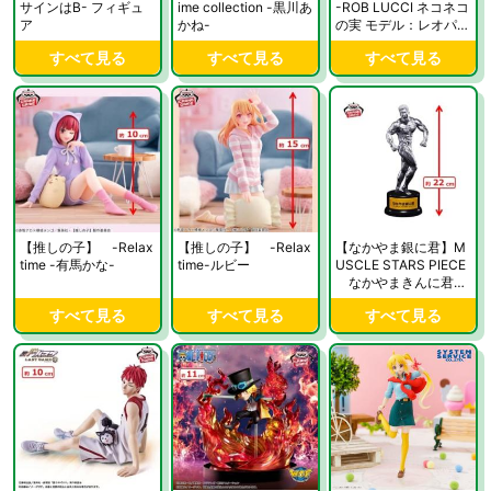
サインはB- フィギュ
ime collection -黒川あ
-ROB LUCCI ネコネコ
ア
かね-
の実 モデル：レオパル
ド（豹）覚醒フォル
すべて見る
すべて見る
すべて見る
ム-
【推しの子】 -Relax
【推しの子】 -Relax
【なかやま銀に君】M
time -有馬かな-
time-ルビー
USCLE STARS PIECE
なかやまきんに君～
りそうの姿トロフィー
すべて見る
すべて見る
すべて見る
～