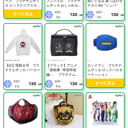
ーズ プラチナムザッ
プンツェル プラチナ
ぬいぐるみ 葉っぱのタ
カ ビッグクリアスタン
ムザッカ おしゃれセッ
テガミVer. ”シンバ”
ド 初音ミク クリスマ
ト
491-
491-
すべて見る
130
130
ス2024
MP
MP
FE
FF
【白】怪獣８号 プラ
【ブラック】アニメ
ロックマン プラチナ
チナムザッカ パーカー
「黒執事 -寄宿学校
ムザッカ ロックバスタ
編-」 プラチナムザ
ークッション
ッカ バニティポーチ
491-
491-
すべて見る
130
130
MP
MP
FG
FH