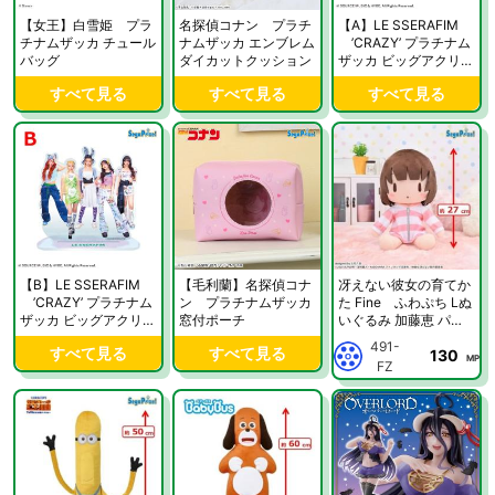
【女王】白雪姫 プラ
名探偵コナン プラチ
【A】LE SSERAFIM
チナムザッカ チュール
ナムザッカ エンブレム
’CRAZY’ プラチナム
バッグ
ダイカットクッション
ザッカ ビッグアクリル
スタンド
すべて見る
すべて見る
すべて見る
【B】LE SSERAFIM
【毛利蘭】名探偵コナ
冴えない彼女の育てか
’CRAZY’ プラチナム
ン プラチナムザッカ
た Fine ふわぷち Lぬ
ザッカ ビッグアクリル
窓付ポーチ
いぐるみ 加藤恵 パジ
スタンド
ャマVer.
491-
すべて見る
すべて見る
130
MP
FZ