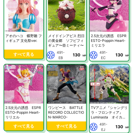
アオのハコ 蝶野雛 フ
メイドインアビス 烈日
2.5次元の誘惑 ESPR
ィギュア 文化祭ver.
の黄金郷 ソフビフィ
ESTO-Poppin Heart-
ギュア〜壺ミーティ〜
ミリエラ
491-
491-
すべて見る
130
130
MP
MP
EB
EC
2.5次元の誘惑 ESPR
ワンピース BATTLE
TVアニメ『シャングリ
ESTO-Poppin Heart-
RECORD COLLECTIO
ラ・フロンティア』
リリエル
N-MARCO-
Luminasta オイカッ
ツォ
491-
すべて見る
すべて見る
130
MP
EJ