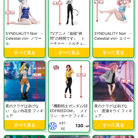
SYNDUALITY Noir -
TVアニメ『姫様“拷
SYNDUALITY Noir -
Celestial vivi- ノワー
問”の時間です』 ト
Celestial vivi- エリー
ル
ーチャー・トルチュー
ル フィギュア
すべて見る
すべて見る
すべて見る
夜のクラゲは泳げな
『機動戦士ガンダムSE
夜のクラゲは泳げな
い 山ノ内花音 フィギ
EDFREEDOM』 メイ
い 渡瀬キウイ フィギ
ュア
リン・ホーク フィギュ
ュア
ア
491-
すべて見る
すべて見る
130
MP
AE