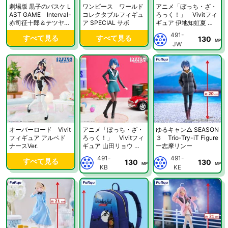
劇場版 黒子のバスケ L
ワンピース ワールド
アニメ「ぼっち・ざ・
AST GAME Interval-
コレクタブルフィギュ
ろっく！」 Vivitフィ
赤司征十郎＆テツヤ2
ア SPECIAL サボ
ギュア 伊地知虹夏 レ
号-
トロファッション
491-
すべて見る
すべて見る
130
MP
JW
オーバーロード Vivit
アニメ「ぼっち・ざ・
ゆるキャン△ SEASON
フィギュア アルベド
ろっく！」 Vivitフィ
３ Trio-Try-iT Figure
ナースVer.
ギュア 山田リョウ レ
ー志摩リンー
トロファッション
491-
491-
すべて見る
130
130
MP
MP
KB
KE