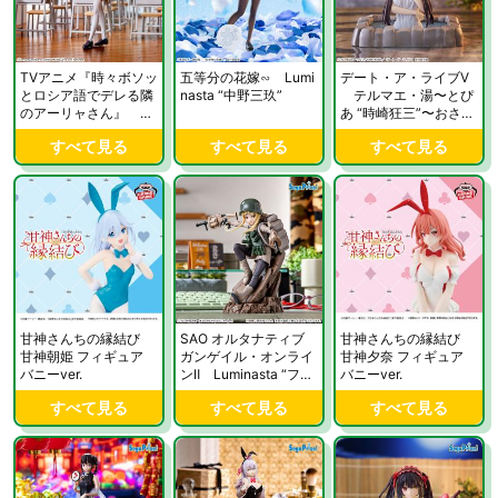
TVアニメ『時々ボソッ
五等分の花嫁∽ Lumi
デート・ア・ライブV
とロシア語でデレる隣
nasta “中野三玖”
テルマエ・湯〜とぴ
のアーリャさん』 Lu
あ “時崎狂三”〜おさ
minasta “アーリャ”夏
げ〜
すべて見る
すべて見る
すべて見る
制服
甘神さんちの縁結び
SAO オルタナティブ
甘神さんちの縁結び
甘神朝姫 フィギュア
ガンゲイル・オンライ
甘神夕奈 フィギュア
バニーver.
ンⅡ Luminasta “フカ
バニーver.
次郎”
すべて見る
すべて見る
すべて見る