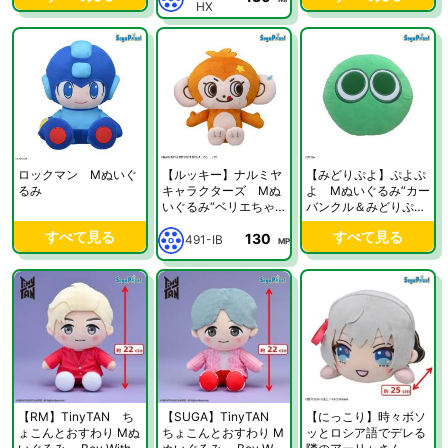
HX
ロックマン Mぬいぐ
【ルッキー】ナルミヤ
【みどりぷよ】ぷよぷ
るみ
キャラクターズ Mぬ
よ Mぬいぐるみ“カー
いぐるみ“ベリエちゃ
バンクル＆みどりぷ
ん＆ルッキー”
よ”
すべて見る
すべて見る
130
491-IB
MP
【RM】TinyTAN ち
【SUGA】TinyTAN
【にっこり】時々ボソ
ょこんとおすわり Mぬ
ちょこんとおすわり M
ッとロシア語でデレる