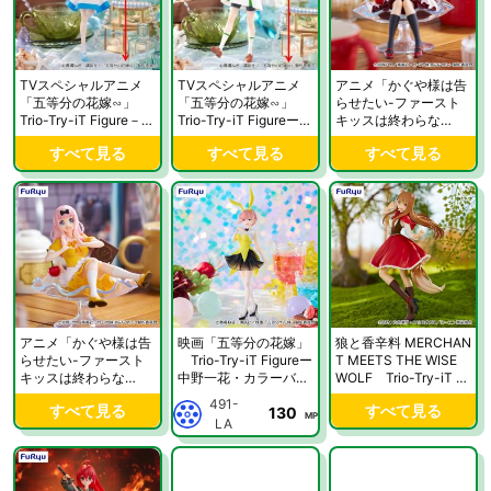
TVスペシャルアニメ
TVスペシャルアニメ
アニメ「かぐや様は告
「五等分の花嫁∽」
「五等分の花嫁∽」
らせたい-ファースト
Trio-Try-iT Figure－中
Trio-Try-iT Figureー中
キッスは終わらな
野三玖・マリンルック
野四葉・マリンルック
い-」 スペシャルフ
すべて見る
すべて見る
すべて見る
－
ー
ィギュアー四宮かぐや
パフェver.ー
アニメ「かぐや様は告
映画「五等分の花嫁」
狼と香辛料 MERCHAN
らせたい-ファースト
Trio-Try-iT Figureー
T MEETS THE WISE
キッスは終わらな
中野一花・カラーバニ
WOLF Trio-Try-iT Fi
い-」 スペシャルフ
ーver.ー
gureーホロ・赤ずきん
491-
すべて見る
すべて見る
130
ィギュアー藤原千花 パ
ver.ー
MP
LA
フェver.ー