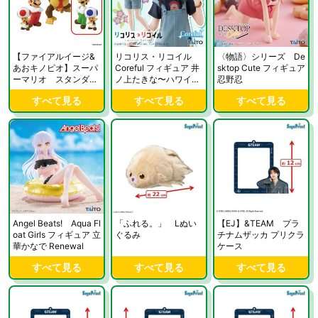
【ファイアルイージ&
リコリス・リコイル
〈物語〉シリーズ De
あおキノピオ】スーパ
Coreful フィギュア 井
sktop Cute フィギュア
ーマリオ スタンダー
ノ上たきな〜ハワイve
忍野忍
ドフィギュア2
r.〜
すべて見る
すべて見る
すべて見る
Angel Beats! Aqua Fl
「ふれる。」 Lぬい
【EJ】&TEAM プラ
oat Girls フィギュア 立
ぐるみ
チナムザッカ プリクラ
華かなで Renewal
ケース
すべて見る
すべて見る
すべて見る