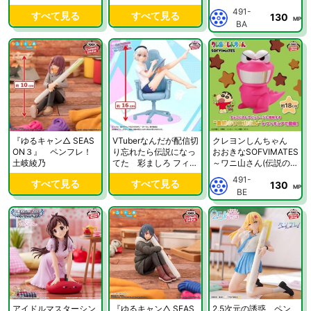
号-
491-
すべて見る
すべて見る
130
MP
BA
『ゆるキャン△ SEAS
VTuberなんだが配信切
クレヨンしんちゃん
ON３』 ペンフレ！
り忘れたら伝説になっ
おおきなSOFVIMATES
土岐綾乃
てた 彩ましろ フィギ
～ワニ山さん(伝説の金
ュア
歯ver.)～
491-
すべて見る
すべて見る
130
MP
BE
アイドルマスターシン
『ゆるキャン△ SEAS
2.5次元の誘惑 ペン