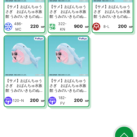
【サメ】おぱんちゅう
【サメ】おぱんちゅう
【サメ】おぱんちゅう
さぎ おぱんちゅ水族
さぎ おぱんちゅ水族
さぎ おぱんちゅ水族
館 うみのいきものぬい
館 うみのいきものぬい
館 うみのいきものぬい
ぐるみ
ぐるみ
ぐるみ
486-
322-
220
900
200
8-L
MP
MP
MP
MC
KN
【サメ】おぱんちゅう
【サメ】おぱんちゅう
さぎ おぱんちゅ水族
さぎ おぱんちゅ水族
館 うみのいきものぬい
館 うみのいきものぬい
ぐるみ
ぐるみ
182-
200
200
120-N
MP
MP
FV