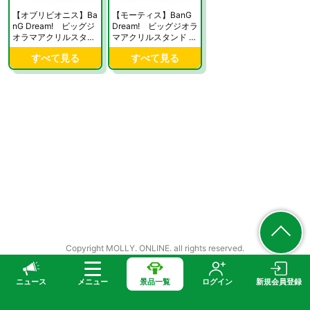
【オブリビオニス】Ba
【モーティス】BanG
nG Dream! ビッグジ
Dream! ビッグジオラ
オラマアクリルスタン
マアクリルスタンド A
ド Ave Mujica 「Verita
ve Mujica 「Veritas」
すべて見る
すべて見る
s」ver.【当社限定】
ver.【当社限定】
Copyright MOLLY. ONLINE. all rights reserved.
ニュース
メニュー
景品一覧
ログイン
新規会員登録