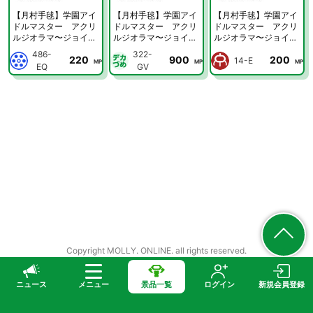
【月村手毬】学園アイ
【月村手毬】学園アイ
【月村手毬】学園アイ
ドルマスター アクリ
ドルマスター アクリ
ドルマスター アクリ
ルジオラマ〜ジョイフ
ルジオラマ〜ジョイフ
ルジオラマ〜ジョイフ
ルマーチング〜vol.1
ルマーチング〜vol.1
ルマーチング〜vol.1
486-
322-
220
900
200
14-E
MP
MP
MP
EQ
GV
Copyright MOLLY. ONLINE. all rights reserved.
ニュース
メニュー
景品一覧
ログイン
新規会員登録