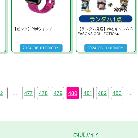
【ピンク】Pipiウォッチ
【ランダム発送】ゆるキャン△ S
EASON3 COLLECTION▸
2024-06-01 00:00〜
2024-06-01 00:00〜
2
…
477
478
479
480
481
482
483
…
ご利用ガイド