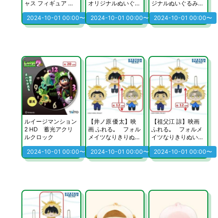
ャス フィギュア レ
オリジナルぬいぐる
ジナルぬいぐるみ～
ム～Winter Bunny v
み～梅宮一＆杉下京
梅宮一＆杉下京太郎
2024-10-01 00:00〜
2024-10-01 00:00〜
2024-10-01 00:00〜
er.～
太郎～
～
ルイージマンション
【井ノ原 優太】映
【祖父江 諒】映画
2 HD 蓄光アクリ
画 ふれる｡ フォル
ふれる｡ フォルメ
ルクロック
メイツなりきりぬい
イツなりきりぬいぐ
ぐるみ
るみ
2024-10-01 00:00〜
2024-10-01 00:00〜
2024-10-01 00:00〜