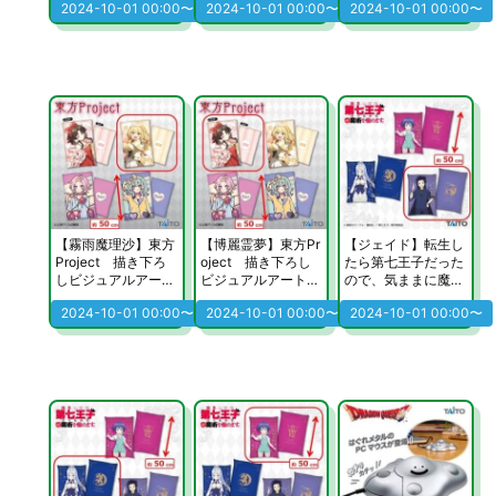
2024-10-01 00:00〜
2024-10-01 00:00〜
2024-10-01 00:00〜
【霧雨魔理沙】東方
【博麗霊夢】東方Pr
【ジェイド】転生し
Project 描き下ろ
oject 描き下ろし
たら第七王子だった
しビジュアルアート
ビジュアルアートク
ので、気ままに魔術
クッションvol.2
ッションvol.2
を極めます ビジュ
2024-10-01 00:00〜
2024-10-01 00:00〜
2024-10-01 00:00〜
アルアートクッショ
ン