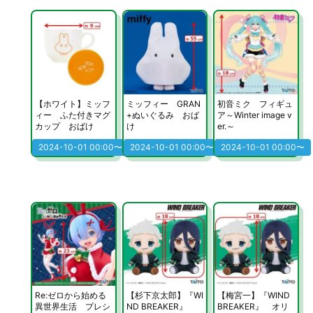
【ホワイト】ミッフ
ミッフィー GRAN
初音ミク フィギュ
ィー ふた付きマグ
+ぬいぐるみ おば
ア～Winter image v
カップ おばけ
け
er.～
2024-10-01 00:00〜
2024-10-01 00:00〜
2024-10-01 00:00〜
Re:ゼロから始める
【杉下京太郎】『WI
【梅宮一】『WIND
異世界生活 プレシ
ND BREAKER』
BREAKER』 オリ