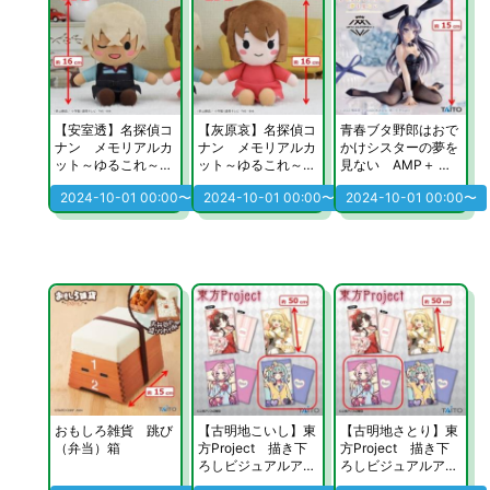
【安室透】名探偵コ
【灰原哀】名探偵コ
青春ブタ野郎はおで
ナン メモリアルカ
ナン メモリアルカ
かけシスターの夢を
ット～ゆるこれ～
ット～ゆるこれ～
見ない AMP＋ フ
ぬいぐるみVol.3
ぬいぐるみVol.3
ィギュア 桜島麻衣
2024-10-01 00:00〜
2024-10-01 00:00〜
2024-10-01 00:00〜
～バニver.～
おもしろ雑貨 跳び
【古明地こいし】東
【古明地さとり】東
（弁当）箱
方Project 描き下
方Project 描き下
ろしビジュアルアー
ろしビジュアルアー
トクッションvol.2
トクッションvol.2