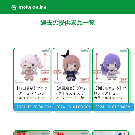
過去の提供景品一覧
【暁山瑞希】プロジ
【東雲絵名】プロジ
【朝比奈まふゆ】プ
ェクトセカイ カラ
ェクトセカイ カラ
ロジェクトセカイ
フルステージ！ fea
フルステージ！ fea
カラフルステージ！
t. 初音ミク×サンリ
t. 初音ミク×サンリ
feat. 初音ミク×サン
2024-10-01 00:00〜
2024-10-01 00:00〜
2024-10-01 00:00〜
オキャラクターズ
オキャラクターズ
リオキャラクター
ふわぷち マスコッ
ふわぷち マスコッ
ズ ふわぷち マス
ト 25時、ナイトコ
ト 25時、ナイトコ
コット 25時、ナイ
ードで。
ードで。
トコードで。