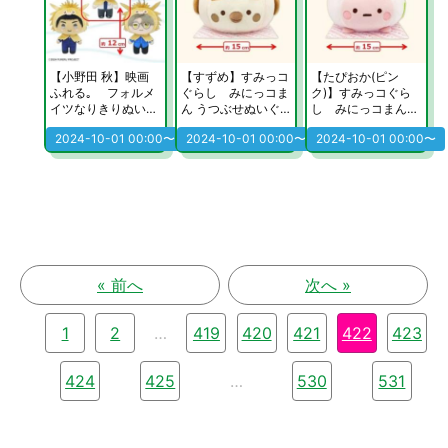
【小野田 秋】映画
【すずめ】すみっコ
【たぴおか(ピン
ふれる｡ フォルメ
ぐらし みにっコま
ク)】すみっコぐら
イツなりきりぬいぐ
ん うつぶせぬいぐ
し みにっコまん
るみ
るみ
うつぶせぬいぐるみ
2024-10-01 00:00〜
2024-10-01 00:00〜
2024-10-01 00:00〜
« 前へ
次へ »
1
2
…
419
420
421
422
423
424
425
…
530
531