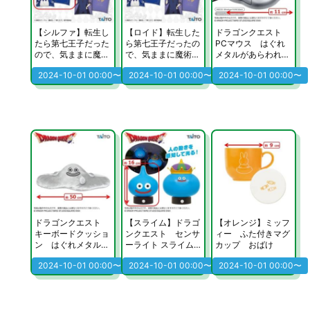
【シルファ】転生し
【ロイド】転生した
ドラゴンクエスト
たら第七王子だった
ら第七王子だったの
PCマウス はぐれ
ので、気ままに魔術
で、気ままに魔術を
メタルがあらわれ
を極めます ビジュ
極めます ビジュア
た！
2024-10-01 00:00〜
2024-10-01 00:00〜
2024-10-01 00:00〜
アルアートクッショ
ルアートクッション
ン
ドラゴンクエスト
【スライム】ドラゴ
【オレンジ】ミッフ
キーボードクッショ
ンクエスト センサ
ィー ふた付きマグ
ン はぐれメタルが
ーライト スライム
カップ おばけ
あらわれた！
＆キングスライム
2024-10-01 00:00〜
2024-10-01 00:00〜
2024-10-01 00:00〜