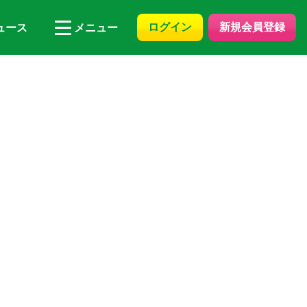
ログイン
新規会員登録
ュース
メニュー