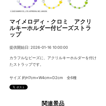
マイメロディ・クロミ アクリ
ルキーホルダー付ビーズストラ
ップ
提供開始日: 2026-01-16 10:00:00
カラフルなビーズに、アクリルキーホルダーを付け
たストラップです。
サイズ 約H7cm×W4cm×D2cm 全6種
関連景品