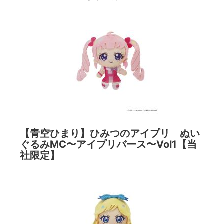
【青空ひまり】ひみつのアイプリ ぬい
ぐるみMC〜アイプリバース〜Vol1【当
社限定】