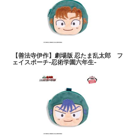
【善法寺伊作】劇場版 忍たま乱太郎 フ
ェイスポーチ-忍術学園六年生-