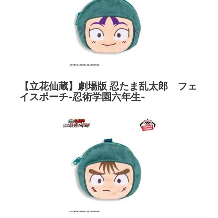
【立花仙蔵】劇場版 忍たま乱太郎 フェ
イスポーチ-忍術学園六年生-