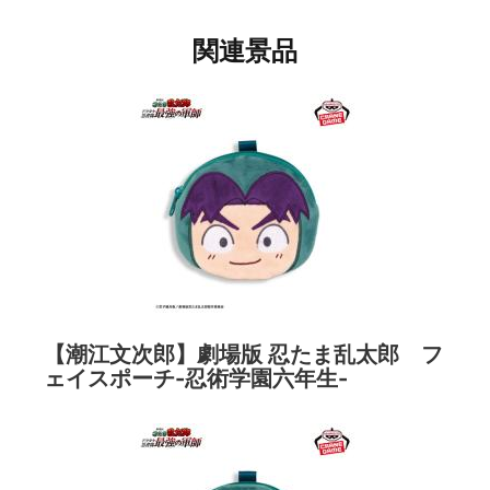
関連景品
【潮江文次郎】劇場版 忍たま乱太郎 フ
ェイスポーチ-忍術学園六年生-