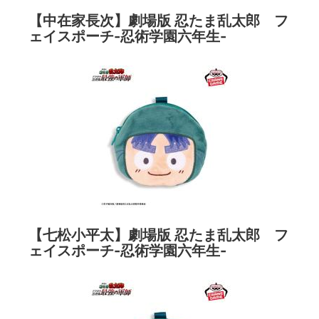
【中在家長次】劇場版 忍たま乱太郎 フ
ェイスポーチ-忍術学園六年生-
【七松小平太】劇場版 忍たま乱太郎 フ
ェイスポーチ-忍術学園六年生-