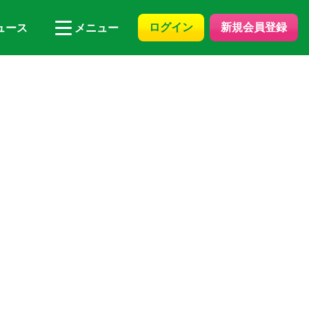
ログイン
新規会員登録
ュース
メニュー