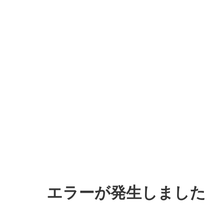
エラーが発生しました