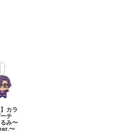
ふ】カラ
ピーチ
ぐるみ〜
ver.〜