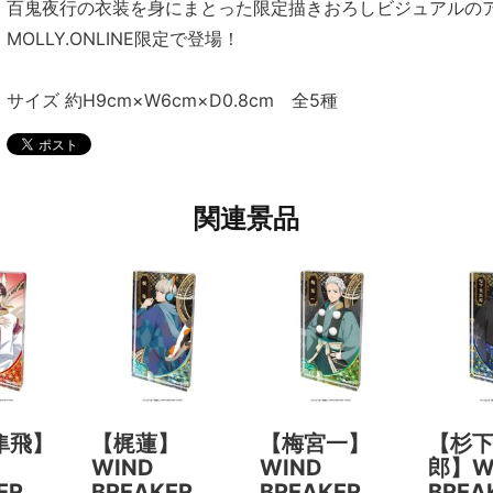
百鬼夜行の衣装を身にまとった限定描きおろしビジュアルの
MOLLY.ONLINE限定で登場！
サイズ 約H9cm×W6cm×D0.8cm 全5種
関連景品
隼飛】
【梶蓮】
【梅宮一】
【杉
WIND
WIND
郎】W
KER
BREAKER
BREAKER
BRE