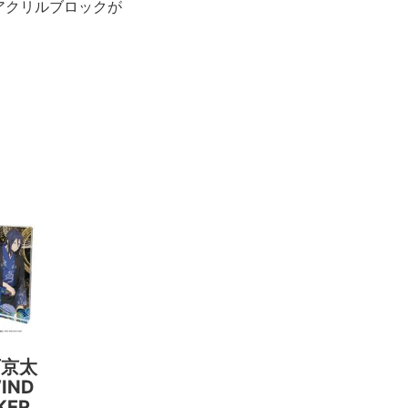
アクリルブロックが
下京太
IND
AKER