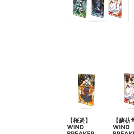
【桜遥】
【蘇枋
WIND
WIND
BREAKER
BREA