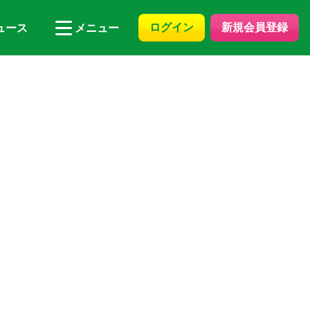
ログイン
新規会員登録
ュース
メニュー