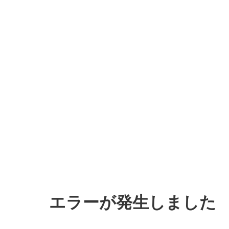
エラーが発生しました