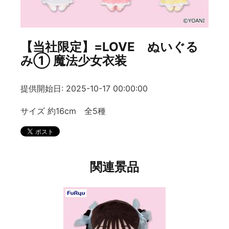
【当社限定】=LOVE ぬいぐる
み① 魔法少女衣装
提供開始日: 2025-10-17 00:00:00
サイズ 約16cm 全5種
関連景品