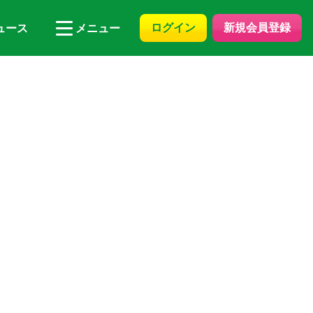
ログイン
新規会員登録
ュース
メニュー