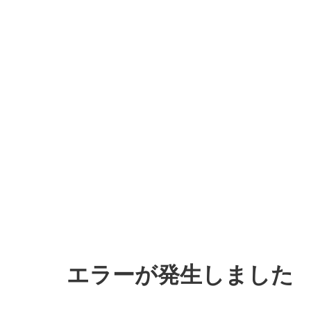
エラーが発生しました