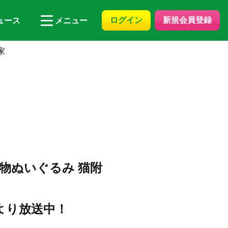
ログイン
新規会員登録
ュース
メニュー
家
物ぬいぐるみ 猫附
月より放送中！