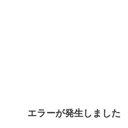
エラーが発生しました