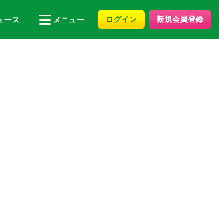
ログイン
新規会員登録
ュース
メニュー