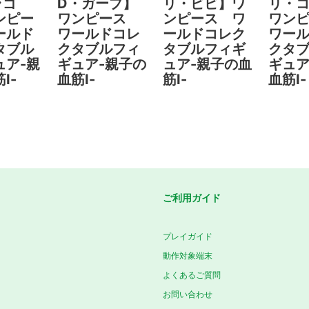
ラゴ
D・ガープ】
リ・ビビ】ワ
リ・
ンピー
ワンピース
ンピース ワ
ワン
ールド
ワールドコレ
ールドコレク
ワー
タブル
クタブルフィ
タブルフィギ
クタ
ュア-親
ギュア-親子の
ュア-親子の血
ギュア
Ⅰ-
血筋Ⅰ-
筋Ⅰ-
血筋Ⅰ-
ご利用ガイド
プレイガイド
動作対象端末
よくあるご質問
お問い合わせ