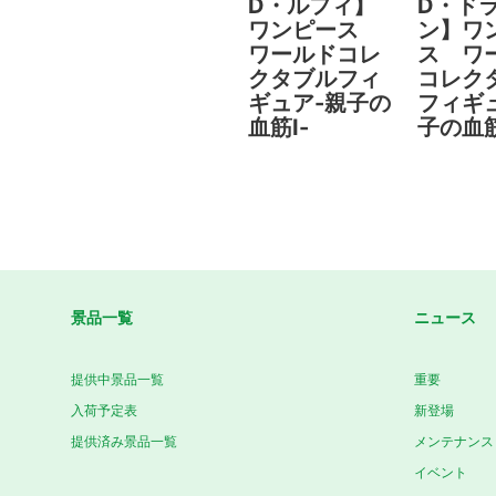
D・ルフィ】
D・ド
ワンピース
ン】ワ
ワールドコレ
ス ワ
クタブルフィ
コレク
ギュア-親子の
フィギ
血筋Ⅰ-
子の血筋
景品一覧
ニュース
提供中景品一覧
重要
入荷予定表
新登場
提供済み景品一覧
メンテナンス
イベント