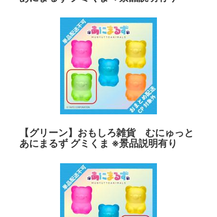
【グリーン】おもしろ雑貨 むにゅっと
あにまるず グミくま ※景品説明有り