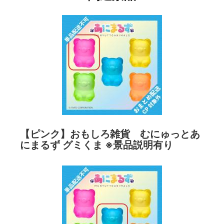
【ピンク】おもしろ雑貨 むにゅっとあ
にまるず グミくま ※景品説明有り