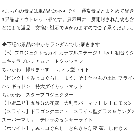
※こちらの景品は単品配送不可です。通常景品とまとめて配
※景品はアウトレット品です。展示用に一度開封された物も
どによる返品・交換は対応できかねますのでご了承ください
◆下記の景品の中からランダムで1点届きます
【B】プロジェクトセカイ カラフルステージ！ feat. 初音
ニキャラプレミアムアートクッション
ちいかわ 撮りま～す！ カメラ型ライト
【ピンク】すみっコぐらし ようこそ！たべもの王国 フライ
ハンギョドン 特大ダイカットマット
ちいかわ スタープロジェクター
【中野二乃】五等分の花嫁 大判ラバーマット レトロモダン
【スライム】ドラゴンクエスト スライム型グラス＆キング
スーパーマリオ テレサのセンサーライト
【ホワイト】すみっコぐらし きらきらな夜 茶こし付きステ