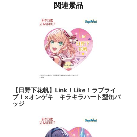
関連景品
【日野下花帆】Link！Like！ラブライ
ブ！×オンゲキ キラキラハート型缶バ
ッジ