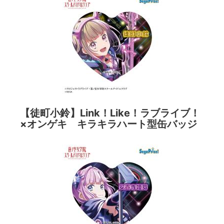
【徒町小鈴】Link！Like！ラブライブ！
×オンゲキ キラキラハート型缶バッジ