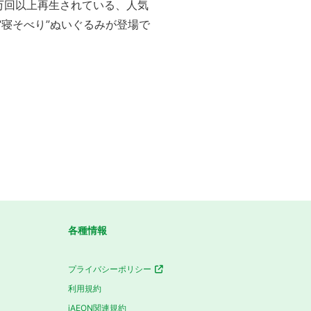
00万回以上再生されている、人気
」の“寝そべり”ぬいぐるみが登場で
各種情報
プライバシーポリシー
利用規約
iAEON関連規約