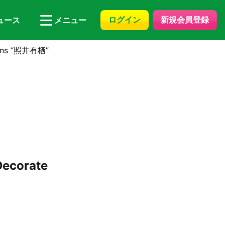
ログイン
新規会員登録
ュース
メニュー
ns “照井有栖”
corate