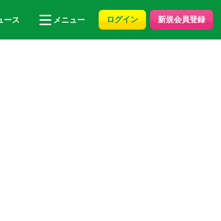
ログイン
新規会員登録
ュース
メニュー