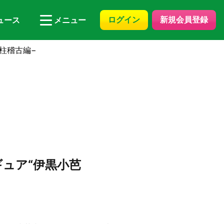
ログイン
新規会員登録
ュース
メニュー
−柱稽古編−
ィギュア“伊黒小芭