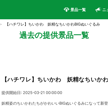
景品一覧
ニ
【ハチワレ】ちいかわ 妖精なちいかわBIGぬいぐるみ
過去の提供景品一覧
【ハチワレ】ちいかわ 妖精なちいかわ
提供開始日: 2025-03-21 00:00:00
妖精姿のちいかわたちがかわいいBIGぬいぐるみになって新