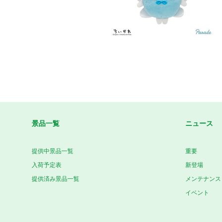
景品一覧
ニュース
提供中景品一覧
重要
入荷予定表
新登場
提供済み景品一覧
メンテナンス
イベント