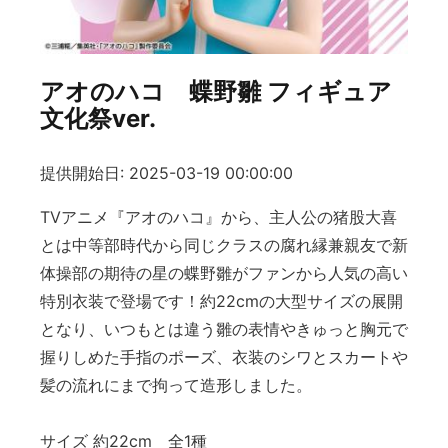
アオのハコ 蝶野雛 フィギュア
文化祭ver.
提供開始日: 2025-03-19 00:00:00
TVアニメ『アオのハコ』から、主人公の猪股大喜
とは中等部時代から同じクラスの腐れ縁兼親友で新
体操部の期待の星の蝶野雛がファンから人気の高い
特別衣装で登場です！約22cmの大型サイズの展開
となり、いつもとは違う雛の表情やきゅっと胸元で
握りしめた手指のポーズ、衣装のシワとスカートや
髪の流れにまで拘って造形しました。
サイズ 約22cm 全1種