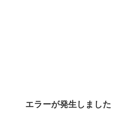
エラーが発生しました