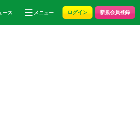
ログイン
新規会員登録
ュース
メニュー