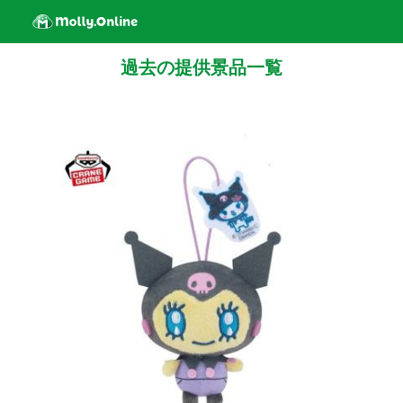
過去の提供景品一覧