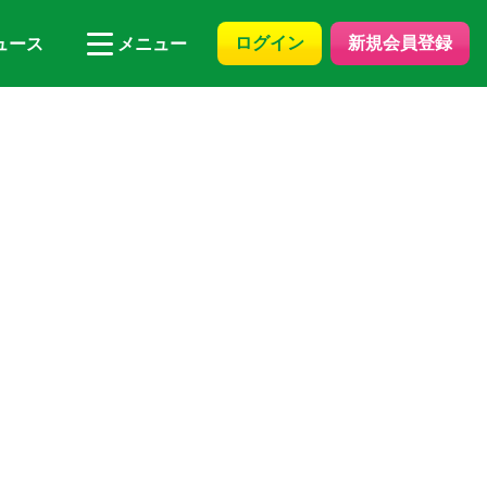
ログイン
新規会員登録
ュース
メニュー