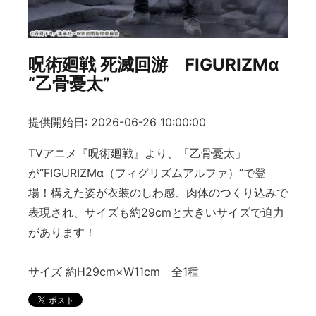
呪術廻戦 死滅回游 FIGURIZMα
“乙骨憂太”
提供開始日: 2026-06-26 10:00:00
TVアニメ『呪術廻戦』より、「乙骨憂太」
が“FIGURIZMα（フィグリズムアルファ）”で登
場！構えた姿が衣装のしわ感、肉体のつくり込みで
表現され、サイズも約29cmと大きいサイズで迫力
があります！
サイズ 約H29cm×W11cm 全1種