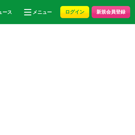
ログイン
新規会員登録
ュース
メニュー