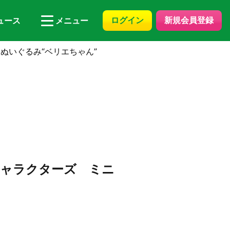
ログイン
新規会員登録
ュース
メニュー
ぬいぐるみ“ベリエちゃん”
キャラクターズ ミニ