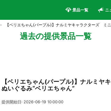
景品一覧
ニ
【ベリエちゃん(パープル)】ナルミヤキャラクターズ ミニ
過去の提供景品一覧
【ベリエちゃん(パープル)】ナルミヤ
ぬいぐるみ“ベリエちゃん”
提供開始日: 2026-06-19 10:00:00