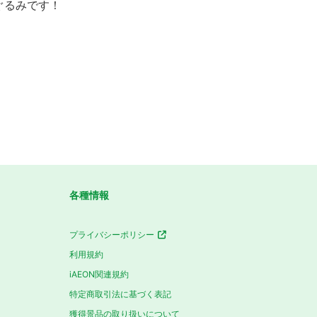
ぐるみです！
各種情報
プライバシーポリシー
利用規約
iAEON関連規約
特定商取引法に基づく表記
獲得景品の取り扱いについて