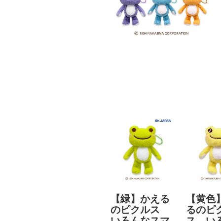
【緑】かえる
【黄色
のピクルス
るのピ
いろんなスマ
ス い