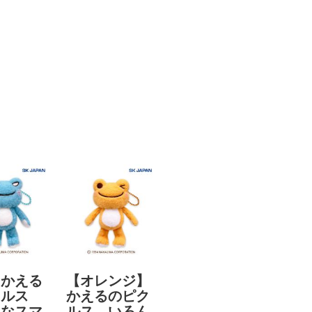
】かえる
【オレンジ】
クルス
かえるのピク
んなスマ
ルス いろん