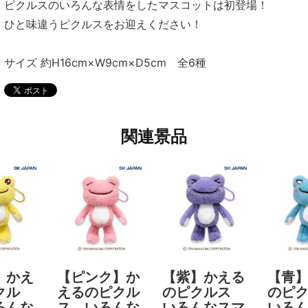
ピクルスのいろんな表情をしたマスコットは初登場！
ひと味違うピクルスをお迎えください！
サイズ 約H16cm×W9cm×D5cm 全6種
関連景品
】かえ
【ピンク】か
【紫】かえる
【青
クル
えるのピクル
のピクルス
のピ
ろんな
ス いろんな
いろんなスマ
いろ