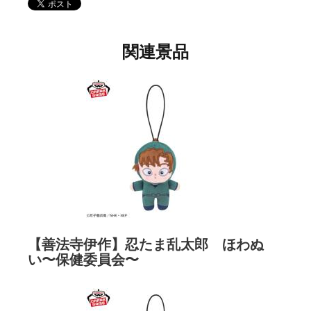
関連景品
【善法寺伊作】忍たま乱太郎 ほわぬ
い〜保健委員会〜