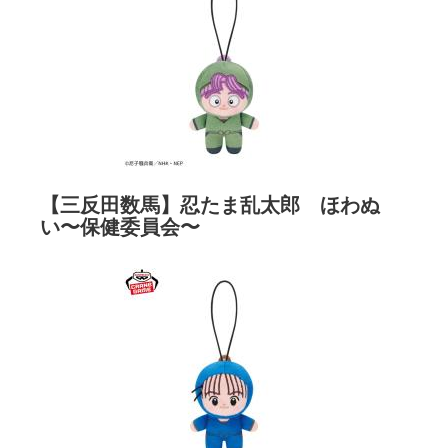
【三反田数馬】忍たま乱太郎 ほわぬ
い〜保健委員会〜