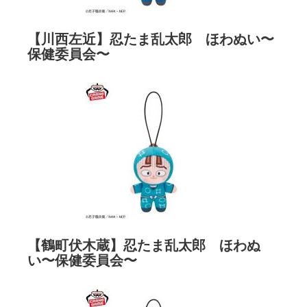
【川西左近】忍たま乱太郎 ほわぬい〜
保健委員会〜
【鶴町伏木蔵】忍たま乱太郎 ほわぬ
い〜保健委員会〜