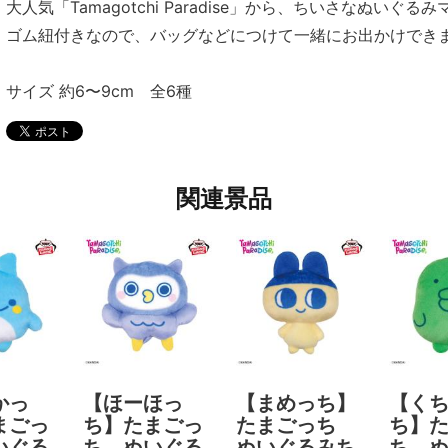
大人気「Tamagotchi Paradise」から、ちいさなぬいぐ
ゴム紐付きなので、バッグなどにつけて一緒にお出かけでき
サイズ 約6〜9cm 全6種
関連景品
かっ
【ほーほっ
【まめっち】
【く
まごっ
ち】たまごっ
たまごっち
ち】
いぐる
ち ぬいぐる
ぬいぐるみち
ち 