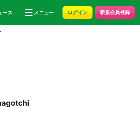
ログイン
新規会員登録
ュース
メニュー
〜
otchi