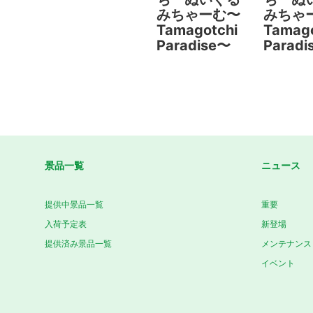
みちゃーむ〜
みちゃ
Tamagotchi
Tamago
Paradise〜
Paradi
景品一覧
ニュース
提供中景品一覧
重要
入荷予定表
新登場
提供済み景品一覧
メンテナンス
イベント