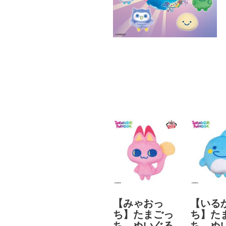
【みゃおっ
【いる
ち】たまごっ
ち】た
ち ぬいぐる
ち ぬ