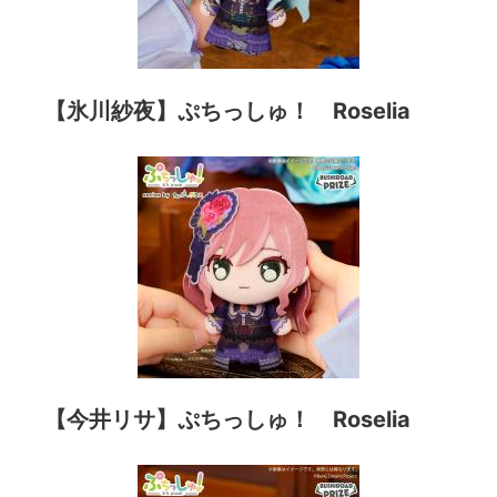
【氷川紗夜】ぷちっしゅ！ Roselia
【今井リサ】ぷちっしゅ！ Roselia