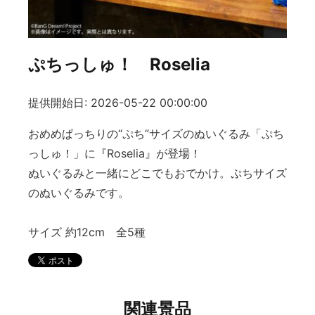
ぷちっしゅ！ Roselia
提供開始日: 2026-05-22 00:00:00
おめめぱっちりの“ぷち”サイズのぬいぐるみ「ぷち
っしゅ！」に『Roselia』が登場！
ぬいぐるみと一緒にどこでもおでかけ。ぷちサイズ
のぬいぐるみです。
サイズ 約12cm 全5種
関連景品