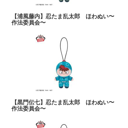
【浦風藤内】忍たま乱太郎 ほわぬい〜
作法委員会〜
【黒門伝七】忍たま乱太郎 ほわぬい〜
作法委員会〜