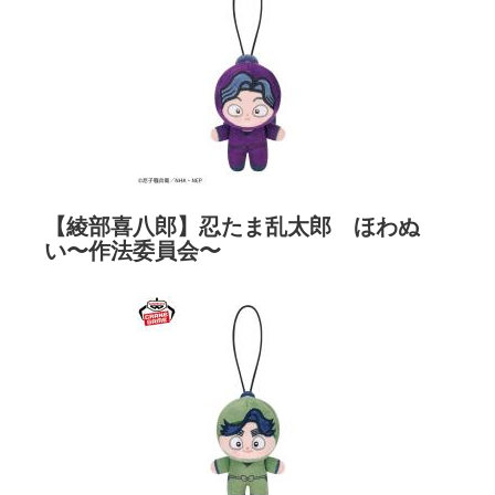
【綾部喜八郎】忍たま乱太郎 ほわぬ
い〜作法委員会〜