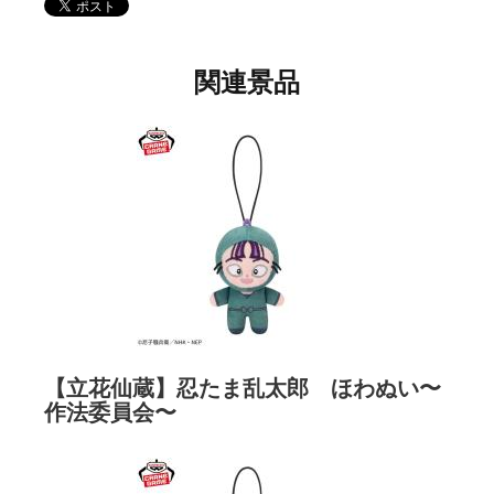
関連景品
【立花仙蔵】忍たま乱太郎 ほわぬい〜
作法委員会〜