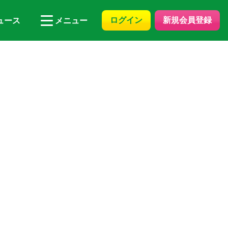
ログイン
新規会員登録
ュース
メニュー