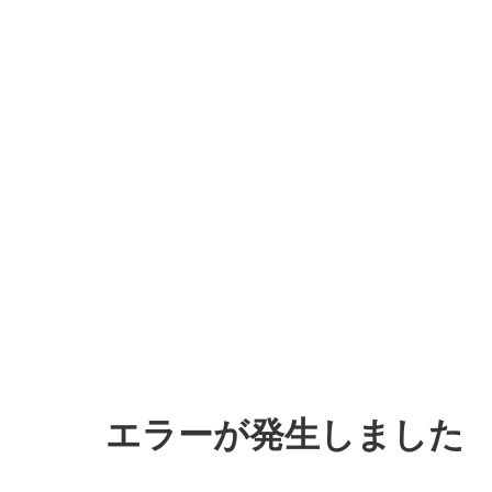
エラーが発生しました