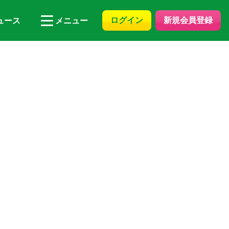
ログイン
新規会員登録
ュース
メニュー