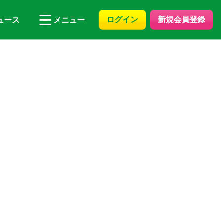
ログイン
新規会員登録
ュース
メニュー