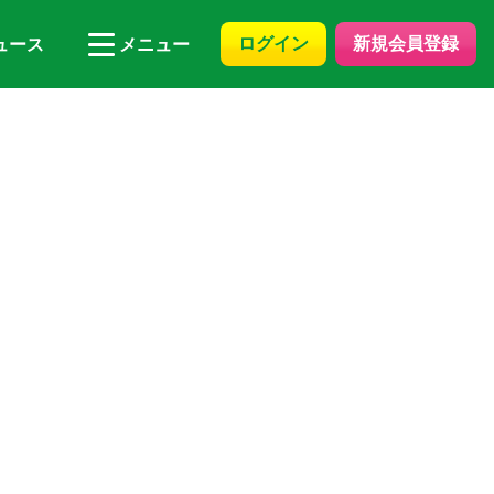
ログイン
新規会員登録
ュース
メニュー